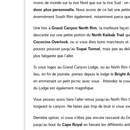
moins de monde sur la rive Nord que sur la rive Sud : un 
donc plus personnelle.
Nous avons de ce fait une petit
énormément South Rim également, notamment parce que la
Une fois à
Grand Canyon North Rim
, la meilleure faço
descente sur une petite portion du
North Kaibab Trail
qui
Cococino Overlook
, ou si vous êtes bons marcheurs et
pouvez pousser jusqu’au
Supai Tunnel
, mais pas au del
plus fatigante que l’aller.
Si vous logez au Grand Canyon Lodge, ou au North Rim C
lieu, en fin de journée,
prenez depuis le lodge le
Bright A
en emmenant un petit picnic avec vous . Attendez le couch
du Lodge est également magnifique.
Vous pouvez aussi faire l’aller retour jusqu’au North Ri
longeant le canyon. Ne faites pas trop de bruit si vous vo
Dernière option, si vous n’êtes pas encore rassasié du Gr
jusqu’au bout du
Cape Royal
en faisant les différents ar