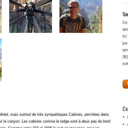
Sou
Ce 
ain
Ici
jus
amé
3€)
soi
Ca
tel, mais surtout de très sympathiques Cabines, perchées dans
e sur le canyon. Les cabines comme le lodge sont à deux pas du bord