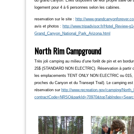
du grand canyon. Elles disposent de leur propre salle de
logement pour 4 à 6 personnes selon les cabines.
reservation sur le site :
http://www.grandcanyonforever.co
avis et photos :
http://www.tripadvisor.fr/Hotel_Revie
Grand_Canyon_National_Park_Arizona.html
North Rim Campground
Très joli camping au milieu d’une forêt de pin et en b
25$ (STANDARD NON ELECTRIC). Réservation à partir de 6
les emplacements TENT ONLY NON ELECTRIC ou 015, 0
proches du Canyon et du Transept Trail). Le camping est
réservation sur
http://www.recreation.gov/camping/Nort
contractCode=NRSO&parkId=70970&topTabIndex=Searc