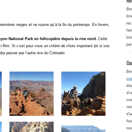
Ho
Bes
iti
re
emières neiges et ne rouvre qu’à la fin du printemps. En hivers,
fai
lor
nyon National Park en hélicoptère depuis la rive nord.
Cette
par
Rim. Si c’est pour vous un critère de choix important (et si vos
udra passer par l’autre rive du Colorado.
Co
Be
co
éta
d’u
vos
not
d’a
fou
rou