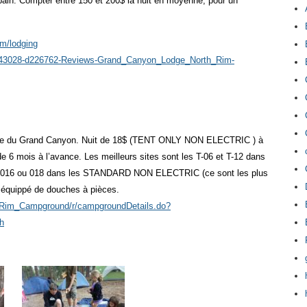
 bain. Compter entre 150 et 200$ la nuit en moyenne, pour un
m/lodging
w-g143028-d226762-Reviews-Grand_Canyon_Lodge_North_Rim-
ordure du Grand Canyon. Nuit de 18$ (TENT ONLY NON ELECTRIC ) à
 mois à l’avance. Les meilleurs sites sont les T-06 et T-12 dans
16 ou 018 dans les STANDARD NON ELECTRIC (ce sont les plus
 équippé de douches à pièces.
h_Rim_Campground/r/campgroundDetails.do?
h