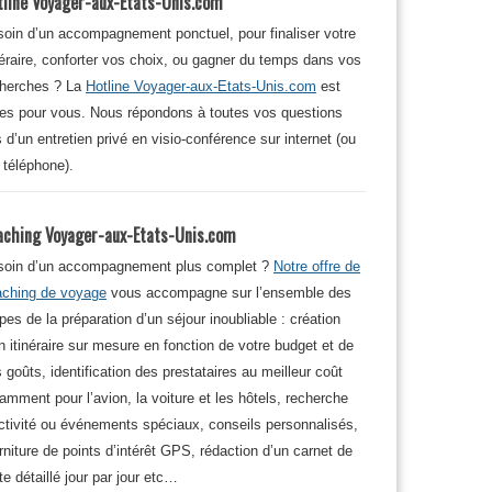
tline Voyager-aux-Etats-Unis.com
oin d’un accompagnement ponctuel, pour finaliser votre
néraire, conforter vos choix, ou gagner du temps dans vos
cherches ? La
Hotline Voyager-aux-Etats-Unis.com
est
tes pour vous. Nous répondons à toutes vos questions
s d’un entretien privé en visio-conférence sur internet (ou
 téléphone).
aching Voyager-aux-Etats-Unis.com
soin d’un accompagnement plus complet ?
Notre offre de
aching de voyage
vous accompagne sur l’ensemble des
pes de la préparation d’un séjour inoubliable : création
n itinéraire sur mesure en fonction de votre budget et de
 goûts, identification des prestataires au meilleur coût
amment pour l’avion, la voiture et les hôtels, recherche
ctivité ou événements spéciaux, conseils personnalisés,
rniture de points d’intérêt GPS, rédaction d’un carnet de
te détaillé jour par jour etc…