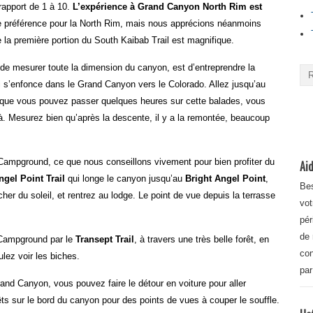
rapport de 1 à 10.
L’expérience à Grand Canyon North Rim est
e préférence pour la North Rim, mais nous apprécions néanmoins
 première portion du South Kaibab Trail est magnifique.
n de mesurer toute la dimension du canyon, est d’entreprendre la
 s’enfonce dans le Grand Canyon vers le Colorado. Allez jusqu’au
 que vous pouvez passer quelques heures sur cette balades, vous
à. Mesurez bien qu’après la descente, il y a la remontée, beaucoup
ampground, ce que nous conseillons vivement pour bien profiter du
Aid
ngel Point Trail
qui longe le canyon jusqu’au
Bright Angel Point
,
Bes
er du soleil, et rentrez au lodge. Le point de vue depuis la terrasse
vot
pér
de 
m Campground par le
Transept Trail
, à travers une très belle forêt, en
con
ulez voir les biches.
par
and Canyon, vous pouvez faire le détour en voiture pour aller
rêts sur le bord du canyon pour des points de vues à couper le souffle.