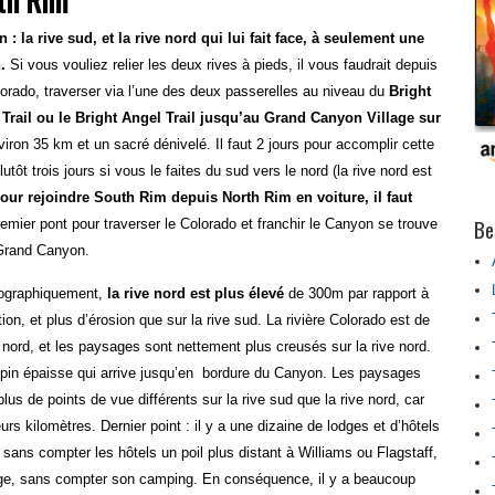
th Rim
 la rive sud, et la rive nord qui lui fait face, à seulement une
.
Si vous vouliez relier les deux rives à pieds, il vous faudrait depuis
orado, traverser via l’une des deux passerelles au niveau du
Bright
Trail ou le Bright Angel Trail jusqu’au Grand Canyon Village sur
viron 35 km et un sacré dénivelé. Il faut 2 jours pour accomplir cette
t trois jours si vous le faites du sud vers le nord (la rive nord est
our rejoindre South Rim depuis North Rim en voiture, il faut
Be
remier pont pour traverser le Colorado et franchir le Canyon se trouve
 Grand Canyon.
graphiquement,
la rive nord est plus élevé
de 300m par rapport à
ion, et plus d’érosion que sur la rive sud. La rivière Colorado est de
 nord, et les paysages sont nettement plus creusés sur la rive nord.
e pin épaisse qui arrive jusqu’en bordure du Canyon. Les paysages
s de points de vue différents sur la rive sud que la rive nord, car
rs kilomètres. Dernier point : il y a une dizaine de lodges et d’hôtels
sans compter les hôtels un poil plus distant à Williams ou Flagstaff,
lodge, sans compter son camping. En conséquence, il y a beaucoup