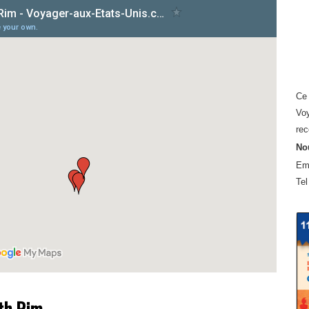
Ce 
Voy
rec
Nou
Em
Tel