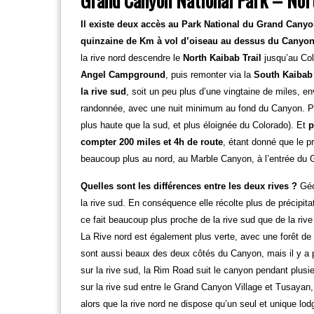
Grand Canyon National Park – Nor
Il existe deux accès au Park National du Grand Canyon :
quinzaine de Km à vol d’oiseau au dessus du Canyon
la rive nord descendre le
North Kaibab Trail
jusqu’au Col
Angel Campground
, puis remonter via la
South Kaibab 
la rive sud
, soit un peu plus d’une vingtaine de miles, en
randonnée, avec une nuit minimum au fond du Canyon. Plutô
plus haute que la sud, et plus éloignée du Colorado). Et
p
compter 200 miles et 4h de route
, étant donné que le p
beaucoup plus au nord, au Marble Canyon, à l’entrée du
Quelles sont les différences entre les deux rives ?
Géo
la rive sud. En conséquence elle récolte plus de précipitat
ce fait beaucoup plus proche de la rive sud que de la rive
La Rive nord est également plus verte, avec une forêt d
sont aussi beaux des deux côtés du Canyon, mais il y a plu
sur la rive sud, la Rim Road suit le canyon pendant plusieu
sur la rive sud entre le Grand Canyon Village et Tusayan, 
alors que la rive nord ne dispose qu’un seul et unique 