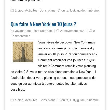
à pied
,
Activités
,
Bons plans
,
Circuits
,
Est
,
guide
,
itinéraire
,
Mange
Que faire à New York en 10 jours ?
Voyager-aux-Etats-Unis.com
28 novembre 2022
0
Commentaires
Vous rêvez de découvrir New York mais
vous vous interrogez sur la manière d’y
arriver en 10 jours ? Par où commencer ?
Comment organiser vos journées ? Que
visiter ? Comment remplir votre planning
de visite ? Si vous restez plus d’une semaine à New York, il
faudra bien doser votre planning et nous nous proposons de
vous guider au mieux à travers toutes les alternatives
possibles.
à pied
,
Activités
,
Bons plans
,
Circuits
,
Est
,
guide
,
itinéraire
,
Mange