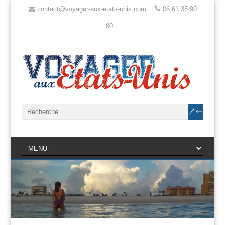
contact@voyager-aux-etats-unis.com
06 61 35 90
80