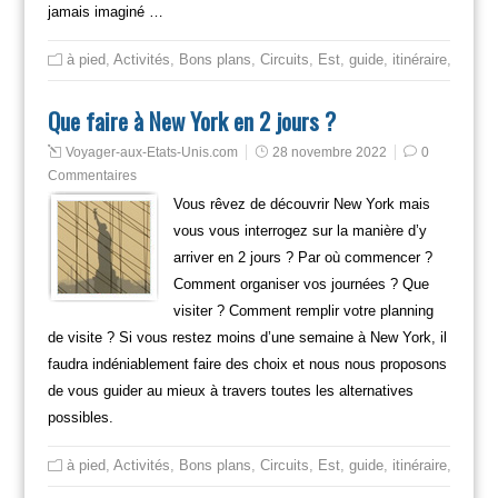
jamais imaginé …
à pied
,
Activités
,
Bons plans
,
Circuits
,
Est
,
guide
,
itinéraire
,
Mange
Que faire à New York en 2 jours ?
Voyager-aux-Etats-Unis.com
28 novembre 2022
0
Commentaires
Vous rêvez de découvrir New York mais
vous vous interrogez sur la manière d’y
arriver en 2 jours ? Par où commencer ?
Comment organiser vos journées ? Que
visiter ? Comment remplir votre planning
de visite ? Si vous restez moins d’une semaine à New York, il
faudra indéniablement faire des choix et nous nous proposons
de vous guider au mieux à travers toutes les alternatives
possibles.
à pied
,
Activités
,
Bons plans
,
Circuits
,
Est
,
guide
,
itinéraire
,
Mange