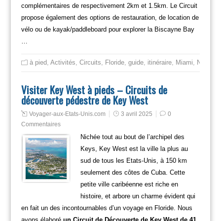
complémentaires de respectivement 2km et 1.5km. Le Circuit
propose également des options de restauration, de location de
vélo ou de kayak/paddleboard pour explorer la Biscayne Bay
…
à pied
,
Activités
,
Circuits
,
Floride
,
guide
,
itinéraire
,
Miami
,
Non cla
Visiter Key West à pieds – Circuits de
découverte pédestre de Key West
Voyager-aux-Etats-Unis.com
3 avril 2025
0
Commentaires
Nichée tout au bout de l’archipel des
Keys, Key West est la ville la plus au
sud de tous les Etats-Unis, à 150 km
seulement des côtes de Cuba. Cette
petite ville caribéenne est riche en
histoire, et arbore un charme évident qui
en fait un des incontournables d’un voyage en Floride. Nous
avons élaboré
un Circuit de Découverte de Key West de 41