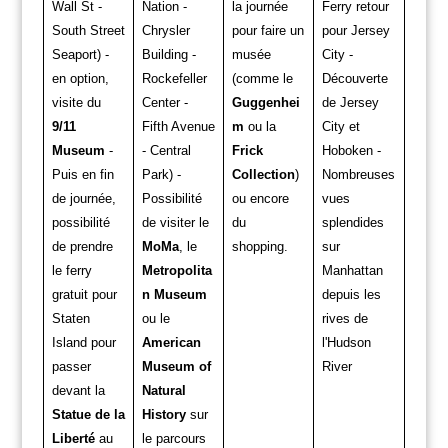
Wall St -
Nation -
la journée
Ferry retour
South Street
Chrysler
pour faire un
pour Jersey
Seaport) -
Building -
musée
City -
en option,
Rockefeller
(comme le
Découverte
visite du
Center -
Guggenhei
de Jersey
9/11
Fifth Avenue
m
ou la
City et
Museum
-
- Central
Frick
Hoboken -
Puis en fin
Park) -
Collection
)
Nombreuses
de journée,
Possibilité
ou encore
vues
possibilité
de visiter le
du
splendides
de prendre
MoMa
, le
shopping.
sur
le ferry
Metropolita
Manhattan
gratuit pour
n Museum
depuis les
Staten
ou le
rives de
Island pour
American
l'Hudson
passer
Museum of
River
devant la
Natural
Statue de la
History
sur
Liberté
au
le parcours