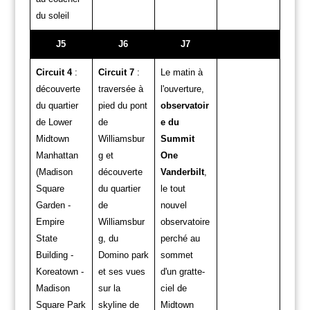
du soleil
J5
J6
J7
Circuit 4
:
Circuit 7
:
Le matin à
découverte
traversée à
l'ouverture,
du quartier
pied du pont
observatoir
de Lower
de
e du
Midtown
Williamsbur
Summit
Manhattan
g et
One
(Madison
découverte
Vanderbilt
,
Square
du quartier
le tout
Garden -
de
nouvel
Empire
Williamsbur
observatoire
State
g, du
perché au
Building -
Domino park
sommet
Koreatown -
et ses vues
d'un gratte-
Madison
sur la
ciel de
Square Park
skyline de
Midtown