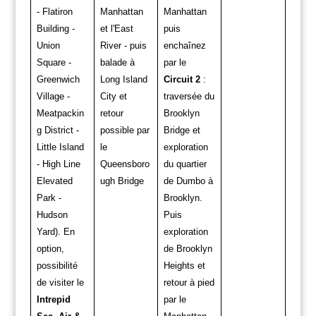
- Flatiron
Manhattan
Manhattan
Building -
et l'East
puis
Union
River - puis
enchaînez
Square -
balade à
par le
Greenwich
Long Island
Circuit 2
:
Village -
City et
traversée du
Meatpackin
retour
Brooklyn
g District -
possible par
Bridge et
Little Island
le
exploration
- High Line
Queensboro
du quartier
Elevated
ugh Bridge
de Dumbo à
Park -
Brooklyn.
Hudson
Puis
Yard). En
exploration
option,
de Brooklyn
possibilité
Heights et
de visiter le
retour à pied
Intrepid
par le