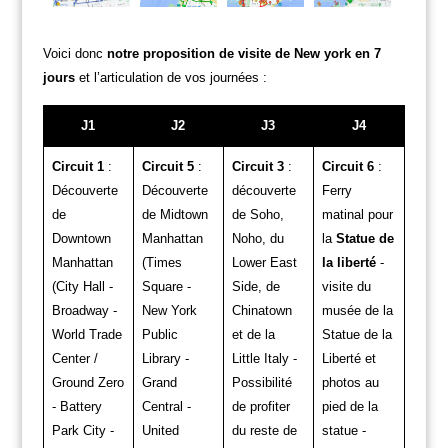
Voici donc
notre proposition de visite de New york en 7
jours
et l’articulation de vos journées :
J1
J2
J3
J4
Circuit 1
:
Circuit 5
:
Circuit 3
:
Circuit 6
:
Découverte
Découverte
découverte
Ferry
de
de Midtown
de Soho,
matinal pour
Downtown
Manhattan
Noho, du
la
Statue de
Manhattan
(Times
Lower East
la liberté
-
(City Hall -
Square -
Side, de
visite du
Broadway -
New York
Chinatown
musée de la
World Trade
Public
et de la
Statue de la
Center /
Library -
Little Italy -
Liberté et
Ground Zero
Grand
Possibilité
photos au
- Battery
Central -
de profiter
pied de la
Park City -
United
du reste de
statue -