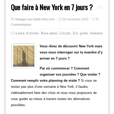
Que faire à New York en 7 jours ?
Voyager-aux-Etats-Unis.com
28 novembre 2022
0
Commentaires
à pied
,
Activités
,
Bons plans
,
Circuits
,
Est
,
guide
,
itinéraire
,
Mange
Vous rêvez de découvrir New York mais
vous vous interrogez sur la manière d’y
arriver en 7 jours ?
Par où commencer ? Comment
organiser vos journées ? Que visiter ?
Comment remplir votre planning de visite ?
Si vous ne
restez pas plus d’une semaine à New York, il faudra
indéniablement faire des choix et nous nous proposons de
vous guider au mieux à travers toutes les alternatives
possibles.