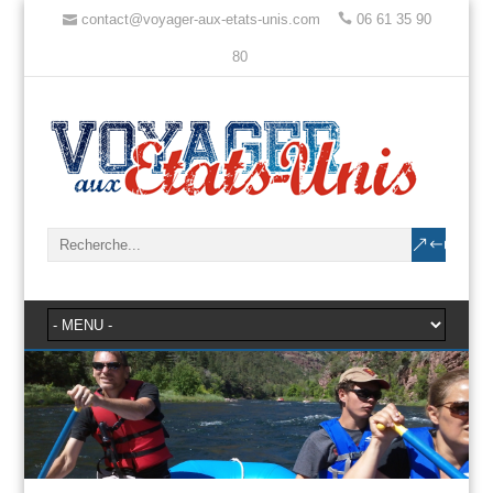
contact@voyager-aux-etats-unis.com
06 61 35 90
80