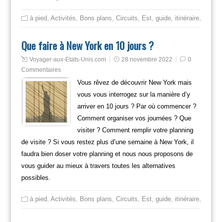
à pied
,
Activités
,
Bons plans
,
Circuits
,
Est
,
guide
,
itinéraire
,
Mange
Que faire à New York en 10 jours ?
Voyager-aux-Etats-Unis.com
28 novembre 2022
0
Commentaires
Vous rêvez de découvrir New York mais
vous vous interrogez sur la manière d’y
arriver en 10 jours ? Par où commencer ?
Comment organiser vos journées ? Que
visiter ? Comment remplir votre planning
de visite ? Si vous restez plus d’une semaine à New York, il
faudra bien doser votre planning et nous nous proposons de
vous guider au mieux à travers toutes les alternatives
possibles.
à pied
,
Activités
,
Bons plans
,
Circuits
,
Est
,
guide
,
itinéraire
,
Mange