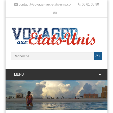
contact@voyager-aux-etats-unis.com
06 61 35 90
80