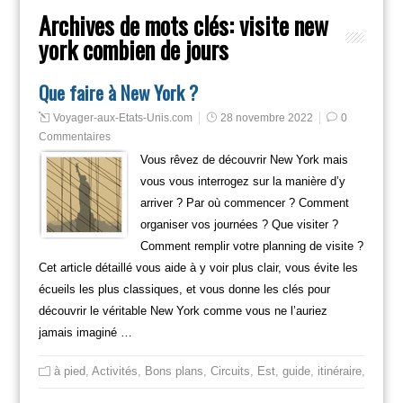
Archives de mots clés:
visite new
york combien de jours
Que faire à New York ?
Voyager-aux-Etats-Unis.com
28 novembre 2022
0
Commentaires
Vous rêvez de découvrir New York mais
vous vous interrogez sur la manière d’y
arriver ? Par où commencer ? Comment
organiser vos journées ? Que visiter ?
Comment remplir votre planning de visite ?
Cet article détaillé vous aide à y voir plus clair, vous évite les
écueils les plus classiques, et vous donne les clés pour
découvrir le véritable New York comme vous ne l’auriez
jamais imaginé …
à pied
,
Activités
,
Bons plans
,
Circuits
,
Est
,
guide
,
itinéraire
,
Mange