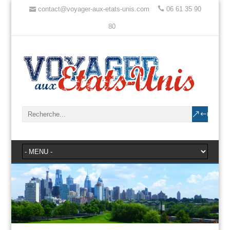
contact@voyager-aux-etats-unis.com
06 61 35 90
80