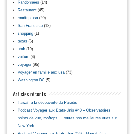
Randonnées
(14)
Restaurant
(45)
roadtrip usa
(20)
San Francisco
(12)
shopping
(1)
texas
(6)
utah
(19)
voiture
(4)
voyager
(95)
Voyager en famille aux usa
(73)
Washington DC
(5)
Articles récents
Hawaï, à la découverte du Paradis !
Podcast Voyager aux Etats-Unis #40 – Observatoires,
points de vue, rooftops,… toutes nos meilleures vues sur
New York
Podcast Voyager aux Etats-Unis #39 – Hawaï, à la