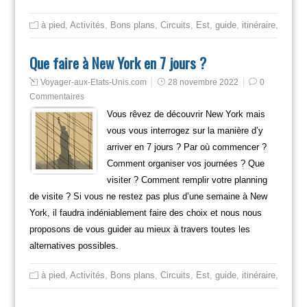
à pied
,
Activités
,
Bons plans
,
Circuits
,
Est
,
guide
,
itinéraire
,
Mange
Que faire à New York en 7 jours ?
Voyager-aux-Etats-Unis.com
28 novembre 2022
0
Commentaires
Vous rêvez de découvrir New York mais
vous vous interrogez sur la manière d’y
arriver en 7 jours ? Par où commencer ?
Comment organiser vos journées ? Que
visiter ? Comment remplir votre planning
de visite ? Si vous ne restez pas plus d’une semaine à New
York, il faudra indéniablement faire des choix et nous nous
proposons de vous guider au mieux à travers toutes les
alternatives possibles.
à pied
,
Activités
,
Bons plans
,
Circuits
,
Est
,
guide
,
itinéraire
,
Mange