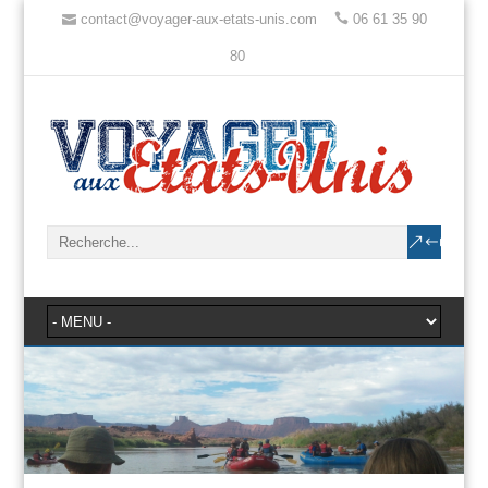
contact@voyager-aux-etats-unis.com
06 61 35 90
80