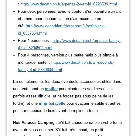
:
http://www.decathlon.fr/arpenaz-2-vert-id_8293539.html
Pour deux personnes, avec le confort d’un ouverture avant
et arrière pour une circulation d’air maximale en
été:
http://www.decathlon.fr/arpenaz-2-freshblack-
id_8357354.html
Pour 4 personnes :
http://www.decathlon.fr/arpenaz-family-
41-id_8294502.html
Pour 4 personnes, version plus petite mais plus simple à
monter/démonter :
http://www.decathlon.fr/air-seconds-
family-4-id_8330634.html
En complémente, les deux éventuels accessoires utiles dans
une tente sont un
maillet
pour planter les sardines (c’est
parfois assez difficile, et ne forcez pas sous peine de les
tordre), et une
mini balayette
pour évacuer le sable et autres
petits morceaux de bois avant de replier la tente.
Nos Astuces Camping
: S’il fait chaud aérez bien votre tente
avant de vous coucher. S’il fait très chaud, un
petit