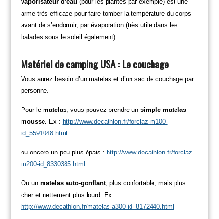
vaporisateur d’eau
(pour les plantes par exemple) est une
arme très efficace pour faire tomber la température du corps
avant de s’endormir, par évaporation (très utile dans les
balades sous le soleil également).
Matériel de camping USA : Le couchage
Vous aurez besoin d’un matelas et d’un sac de couchage par
personne.
Pour le
matelas
, vous pouvez prendre un
simple matelas
mousse.
Ex :
http://www.decathlon.fr/forclaz-m100-
id_5591048.html
ou encore un peu plus épais :
http://www.decathlon.fr/forclaz-
m200-id_8330385.html
Ou un
matelas auto-gonflant
, plus confortable, mais plus
cher et nettement plus lourd.
Ex :
http://www.decathlon.fr/matelas-a300-id_8172440.html