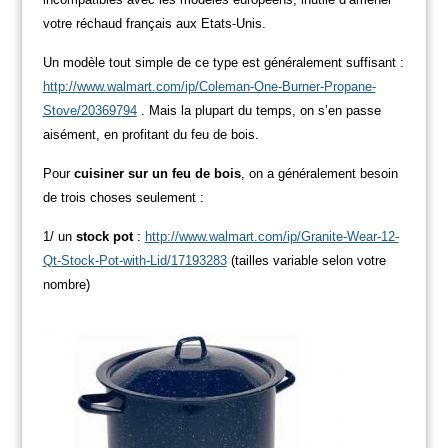
votre réchaud français aux Etats-Unis.
Un modèle tout simple de ce type est généralement suffisant :
http://www.walmart.com/ip/Coleman-One-Burner-Propane-
Stove/20369794
.
Mais la plupart du temps, on s’en passe
aisément, en profitant du feu de bois.
Pour
cuisiner sur un feu de bois
, on a généralement besoin
de trois choses seulement :
1/ un
stock pot
:
http://www.walmart.com/ip/Granite-Wear-12-
Qt-Stock-Pot-with-Lid/17193283
(tailles variable selon votre
nombre)