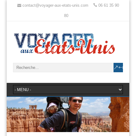
contact@voyager-aux-etats-unis.com
06 61 35 90
80