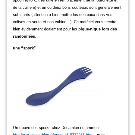
spoon et fork; très utile en remplacement de la fourchette et
de la cuillère) et un ou deux bons couteaux sont généralement
suffisants (attention à bien mettre les couteaux dans vos
valises en soute et non cabine…). Ce matériel vous servira
bien évidemment également pour les
pique-nique lors des
randonnées
.
une “spork”
On trouve des sporks chez Decathlon notamment :
http://www.decathlon.fr/spork-id_8272456.html
, m
ais