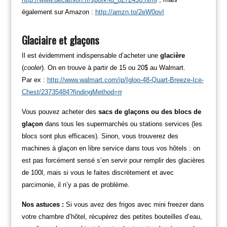
également sur Amazon :
http://amzn.to/2eW0ovI
Glaciaire et glaçons
Il est évidemment indispensable d’acheter une
glacière
(
cooler
). On en trouve à partir de 15 ou 20$ au Walmart.
Par
ex :
http://www.walmart.com/ip/Igloo-48-Quart-Breeze-Ice-
Chest/23735484?findingMethod=rr
Vous pouvez acheter des
sacs de glaçons ou des blocs de
glaçon
dans tous les supermarchés ou stations services (les
blocs sont plus efficaces). Sinon, vous trouverez des
machines à glaçon en libre service dans tous vos hôtels : on
est pas forcément sensé s’en servir pour remplir des glacières
de 100l, mais si vous le faites discrètement et avec
parcimonie, il n’y a pas de problème.
Nos astuces :
Si vous avez des frigos avec mini freezer dans
votre chambre d’hôtel, récupérez des petites bouteilles d’eau,