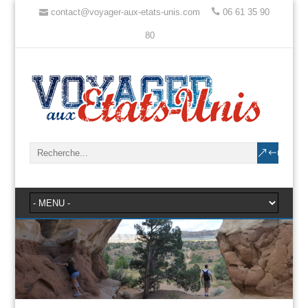
contact@voyager-aux-etats-unis.com
06 61 35 90
80