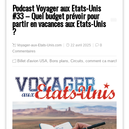
Podcast Voyager aux Etats-Unis
#33 – Quel budget prévoir pour
partir en vacances aux Etats-Unis
?
Voyager-aux-Etats-Unis.com
22 avril 2025
0
Commentaires
Billet d'avion USA
,
Bons plans
,
Circuits
,
comment ca marche
,
gui