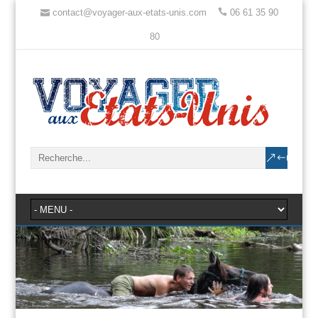
contact@voyager-aux-etats-unis.com
06 61 35 90
80