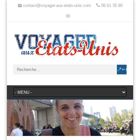
contact@voyager-aux-etats-unis.com
06 61 35 90
80