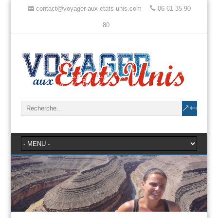
contact@voyager-aux-etats-unis.com
06 61 35 90
80