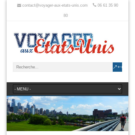
contact@voyager-aux-etats-unis.com
06 61 35 90
80