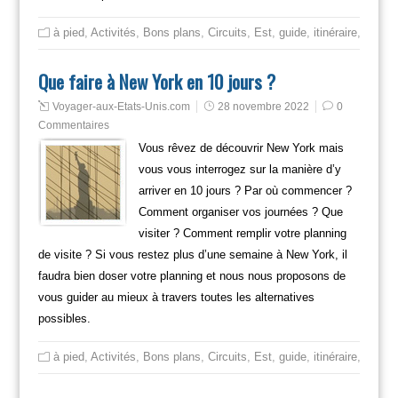
à pied
,
Activités
,
Bons plans
,
Circuits
,
Est
,
guide
,
itinéraire
,
Mange
Que faire à New York en 10 jours ?
Voyager-aux-Etats-Unis.com
28 novembre 2022
0
Commentaires
Vous rêvez de découvrir New York mais
vous vous interrogez sur la manière d’y
arriver en 10 jours ? Par où commencer ?
Comment organiser vos journées ? Que
visiter ? Comment remplir votre planning
de visite ? Si vous restez plus d’une semaine à New York, il
faudra bien doser votre planning et nous nous proposons de
vous guider au mieux à travers toutes les alternatives
possibles.
à pied
,
Activités
,
Bons plans
,
Circuits
,
Est
,
guide
,
itinéraire
,
Mange