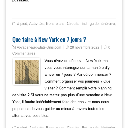
possibles.
à pied
,
Activités
,
Bons plans
,
Circuits
,
Est
,
guide
,
itinéraire
,
Mange
Que faire à New York en 7 jours ?
Voyager-aux-Etats-Unis.com
28 novembre 2022
0
Commentaires
Vous rêvez de découvrir New York mais
vous vous interrogez sur la manière d’y
arriver en 7 jours ? Par où commencer ?
Comment organiser vos journées ? Que
visiter ? Comment remplir votre planning
de visite ? Si vous ne restez pas plus d’une semaine à New
York, il faudra indéniablement faire des choix et nous nous
proposons de vous guider au mieux à travers toutes les
alternatives possibles.
à pied
,
Activités
,
Bons plans
,
Circuits
,
Est
,
guide
,
itinéraire
,
Mange