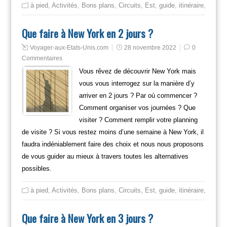
à pied
,
Activités
,
Bons plans
,
Circuits
,
Est
,
guide
,
itinéraire
,
Mange
Que faire à New York en 2 jours ?
Voyager-aux-Etats-Unis.com
28 novembre 2022
0
Commentaires
Vous rêvez de découvrir New York mais
vous vous interrogez sur la manière d’y
arriver en 2 jours ? Par où commencer ?
Comment organiser vos journées ? Que
visiter ? Comment remplir votre planning
de visite ? Si vous restez moins d’une semaine à New York, il
faudra indéniablement faire des choix et nous nous proposons
de vous guider au mieux à travers toutes les alternatives
possibles.
à pied
,
Activités
,
Bons plans
,
Circuits
,
Est
,
guide
,
itinéraire
,
Mange
Que faire à New York en 3 jours ?