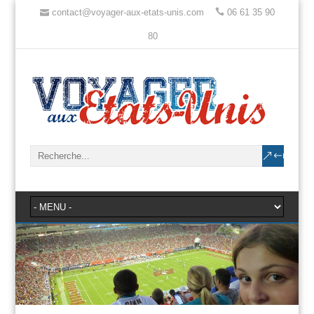
contact@voyager-aux-etats-unis.com
06 61 35 90
80