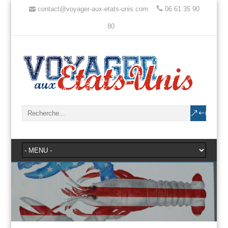
contact@voyager-aux-etats-unis.com
06 61 35 90
80