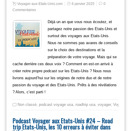
Voyager-aux-Etats-Unis.com
6 janvier 2025
0
Commentaires
Déjà un an que vous nous écoutez, et
partagez notre passion des Etats-Unis et
surtout des voyages aux Etats-Unis.
Nous ne sommes pas avares de conseils
sur le choix des destinations et la
préparation de votre voyage. Mais qui se
cache derrière ces deux voix ? Comment en est-on arrivé à
créer notre propre podcast sur les Etats-Unis ? Nous nous
livrons aujourd’hui sur les origines de notre duo et de notre
passion du voyage et des Etats-Unis. Prêts à des révélations
? Alors, c’est parti !
Non classé
,
podcast voyage usa
,
roadtrip usa
,
voyager
,
Voyager en
Podcast Voyager aux Etats-Unis #24 – Road
trip Etats-Unis, les 10 erreurs à éviter dans