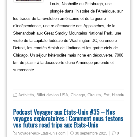
Louis, Nashville ou Pittsburgh, une
plongée dans l’histoire de l’Amérique, sur
les traces de la révolution américaine et de la guerre
d’indépendance, une re-découverte des Appalaches, de la
Shenandoah aux Great Smoky Mountains National Park, une
visite de la capitale fédérale de Washington DC, ou encore
Detroit, les comtés Amish de l’Indiana et les gratte-ciels de
Chicago. Un séjour hétéroclite mais riche en découverte, 7000
km de plaisir à la découverte d’une Amérique profonde et
surprenante.
Activités
,
Billet d'avion USA
,
Chicago
,
Circuits
,
Est
,
Histoire des E
Podcast Voyager aux Etats-Unis #35 – Nos
voyages exploratoires : Comment nous testons
vos futurs road trips aux Etats-Unis
Voyager-aux-Etats-Unis.com
30 septembre 2025
0