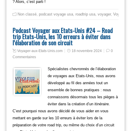
? Alors, c’est parti !
Non classé
,
podcast voyage usa
,
roadtrip usa
,
voyager
,
Voyager en
Podcast Voyager aux Etats-Unis #24 – Road
trip Etats-Unis, les 10 erreurs à éviter dans
l’élaboration de son circuit
Voyager-aux-Etats-Unis.com
18 novembre 2024
0
Commentaires
Spécialistes chevronnés de l’élaboration
de voyages aux Etats-Unis, nous avons
développé au fil des années tout un
ensemble de bonnes pratiques : nous
connaissons désormais tous les pièges à
éviter dans la création d’un itinéraire.
C’est pourquoi nous avons décidé de vous aider en vous
mettant en garde sur les 10 erreurs à éviter lors de la
préparation de votre road trip, ou même du choix d’un circuit