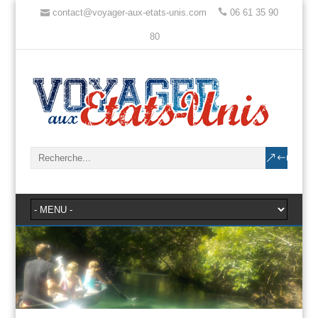
contact@voyager-aux-etats-unis.com
06 61 35 90
80