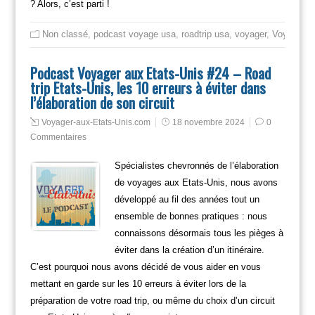
? Alors, c’est parti !
Non classé
,
podcast voyage usa
,
roadtrip usa
,
voyager
,
Voyager en
Podcast Voyager aux Etats-Unis #24 – Road
trip Etats-Unis, les 10 erreurs à éviter dans
l’élaboration de son circuit
Voyager-aux-Etats-Unis.com
18 novembre 2024
0
Commentaires
Spécialistes chevronnés de l’élaboration
de voyages aux Etats-Unis, nous avons
développé au fil des années tout un
ensemble de bonnes pratiques : nous
connaissons désormais tous les pièges à
éviter dans la création d’un itinéraire.
C’est pourquoi nous avons décidé de vous aider en vous
mettant en garde sur les 10 erreurs à éviter lors de la
préparation de votre road trip, ou même du choix d’un circuit