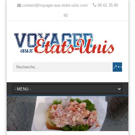
contact@voyager-aux-etats-unis.com
06 61 35 90
80