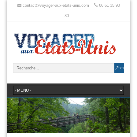
contact@voyager-aux-etats-unis.com
06 61 35 90
80