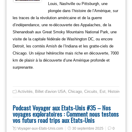
Louis, Nashville ou Pittsburgh, une
plongée dans l’histoire de l’Amérique, sur
les traces de la révolution américaine et de la guerre
d’indépendance, une re-découverte des Appalaches, de la
Shenandoah aux Great Smoky Mountains National Park, une
visite de la capitale fédérale de Washington DC, ou encore
Detroit, les comtés Amish de l’Indiana et les gratte-ciels de
Chicago. Un séjour hétéroclite mais riche en découverte, 7000
km de plaisir à la découverte d’une Amérique profonde et
surprenante.
Activités
,
Billet d'avion USA
,
Chicago
,
Circuits
,
Est
,
Histoire des E
Podcast Voyager aux Etats-Unis #35 – Nos
voyages exploratoires : Comment nous testons
vos futurs road trips aux Etats-Unis
Voyager-aux-Etats-Unis.com
30 septembre 2025
0