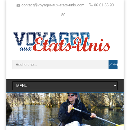
contact@voyager-aux-etats-unis.com
06 61 35 90
80