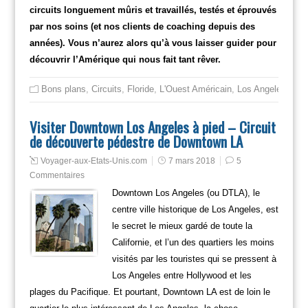
circuits longuement mûris et travaillés, testés et éprouvés
par nos soins (et nos clients de coaching depuis des
années). Vous n’aurez alors qu’à vous laisser guider pour
découvrir l’Amérique qui nous fait tant rêver.
Bons plans
,
Circuits
,
Floride
,
L'Ouest Américain
,
Los Angeles
,
New
Visiter Downtown Los Angeles à pied – Circuit
de découverte pédestre de Downtown LA
Voyager-aux-Etats-Unis.com
7 mars 2018
5
Commentaires
Downtown Los Angeles (ou DTLA), le
centre ville historique de Los Angeles, est
le secret le mieux gardé de toute la
Californie, et l’un des quartiers les moins
visités par les touristes qui se pressent à
Los Angeles entre Hollywood et les
plages du Pacifique. Et pourtant, Downtown LA est de loin le