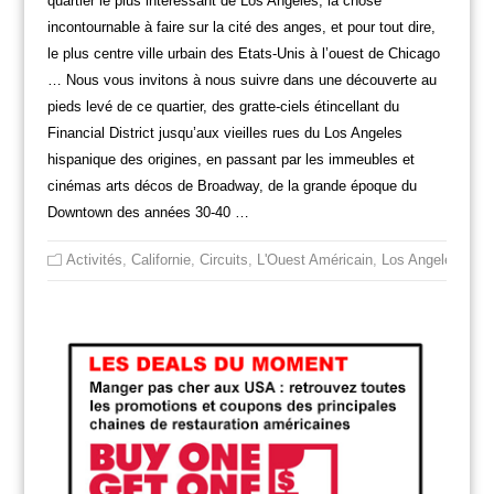
quartier le plus intéressant de Los Angeles, la chose
incontournable à faire sur la cité des anges, et pour tout dire,
le plus centre ville urbain des Etats-Unis à l’ouest de Chicago
… Nous vous invitons à nous suivre dans une découverte au
pieds levé de ce quartier, des gratte-ciels étincellant du
Financial District jusqu’aux vieilles rues du Los Angeles
hispanique des origines, en passant par les immeubles et
cinémas arts décos de Broadway, de la grande époque du
Downtown des années 30-40 …
Activités
,
Californie
,
Circuits
,
L'Ouest Américain
,
Los Angeles
,
Non