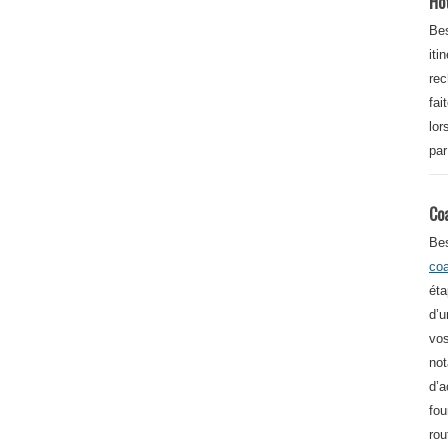
Ho
Bes
iti
re
fai
lor
par
Co
Be
co
éta
d’u
vos
not
d’a
fou
rou