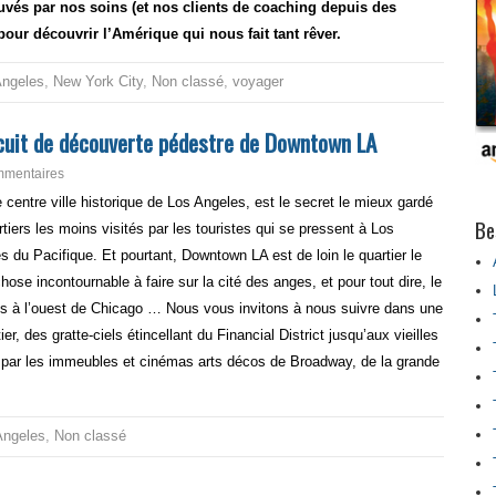
rouvés par nos soins (et nos clients de coaching depuis des
our découvrir l’Amérique qui nous fait tant rêver.
Angeles
,
New York City
,
Non classé
,
voyager
cuit de découverte pédestre de Downtown LA
mmentaires
entre ville historique de Los Angeles, est le secret le mieux gardé
Be
artiers les moins visités par les touristes qui se pressent à Los
s du Pacifique. Et pourtant, Downtown LA est de loin le quartier le
hose incontournable à faire sur la cité des anges, et pour tout dire, le
nis à l’ouest de Chicago … Nous vous invitons à nous suivre dans une
r, des gratte-ciels étincellant du Financial District jusqu’aux vieilles
 par les immeubles et cinémas arts décos de Broadway, de la grande
Angeles
,
Non classé