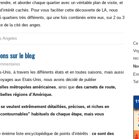
prendre, et aborder chaque quartier avec un véritable plan de visite, et
d’intérêt cachés. Pour vous faciliter cette découverte de LA, nous
5 quartiers très différents, qui une fois combinés entre eux, sur 2 ou 3
te de la cité des anges.
s Angeles
Ce 
Voy
ons sur le blog
rec
ommentaires
Nou
Unis, à travers les différents états et en toutes saisons, mais aussi
Em
 voyages aux Etats-Unis, nous avons décidé de publier
Tel
belles métropoles américaines
, ainsi que
des carnets de route,
s belles régions d’Amérique.
se veulent extrêmement détaillées, précises, et riches en
incontournables” habituels de chaque étape, mais vous
.
 énième liste encyclopédique de points d’intérêts :
ce sont des