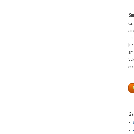
Sou
Ce 
ain
Ici
jus
amé
3€)
soi
Ca