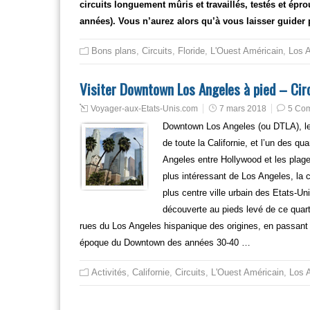
circuits longuement mûris et travaillés, testés et ép
années). Vous n’aurez alors qu’à vous laisser guider p
Bons plans
,
Circuits
,
Floride
,
L'Ouest Américain
,
Los 
Visiter Downtown Los Angeles à pied – Cir
Voyager-aux-Etats-Unis.com
7 mars 2018
5 Co
Downtown Los Angeles (ou DTLA), le c
de toute la Californie, et l’un des qu
Angeles entre Hollywood et les plage
plus intéressant de Los Angeles, la c
plus centre ville urbain des Etats-U
découverte au pieds levé de ce quartie
rues du Los Angeles hispanique des origines, en passant
époque du Downtown des années 30-40 …
Activités
,
Californie
,
Circuits
,
L'Ouest Américain
,
Los 