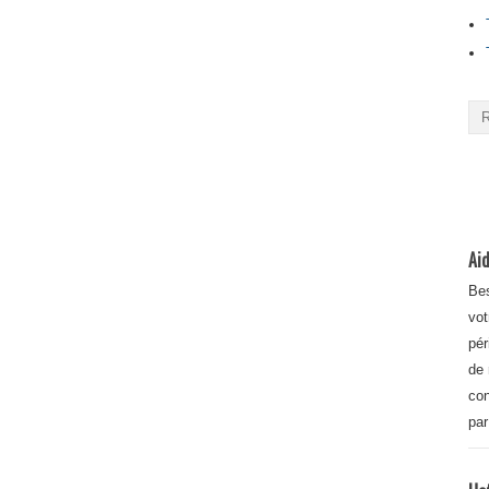
Aid
Bes
vot
pér
de 
con
par