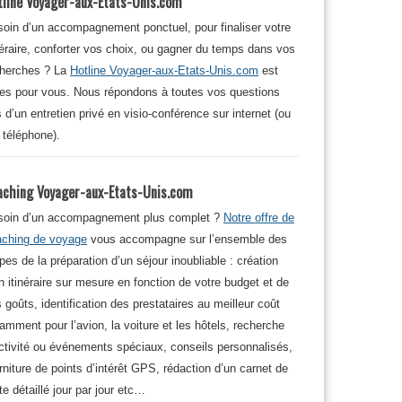
tline Voyager-aux-Etats-Unis.com
oin d’un accompagnement ponctuel, pour finaliser votre
néraire, conforter vos choix, ou gagner du temps dans vos
cherches ? La
Hotline Voyager-aux-Etats-Unis.com
est
tes pour vous. Nous répondons à toutes vos questions
s d’un entretien privé en visio-conférence sur internet (ou
 téléphone).
aching Voyager-aux-Etats-Unis.com
soin d’un accompagnement plus complet ?
Notre offre de
aching de voyage
vous accompagne sur l’ensemble des
pes de la préparation d’un séjour inoubliable : création
n itinéraire sur mesure en fonction de votre budget et de
 goûts, identification des prestataires au meilleur coût
amment pour l’avion, la voiture et les hôtels, recherche
ctivité ou événements spéciaux, conseils personnalisés,
rniture de points d’intérêt GPS, rédaction d’un carnet de
te détaillé jour par jour etc…