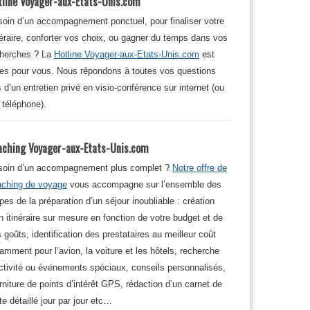
tline Voyager-aux-Etats-Unis.com
oin d’un accompagnement ponctuel, pour finaliser votre
néraire, conforter vos choix, ou gagner du temps dans vos
cherches ? La
Hotline Voyager-aux-Etats-Unis.com
est
tes pour vous. Nous répondons à toutes vos questions
s d’un entretien privé en visio-conférence sur internet (ou
 téléphone).
aching Voyager-aux-Etats-Unis.com
soin d’un accompagnement plus complet ?
Notre offre de
aching de voyage
vous accompagne sur l’ensemble des
pes de la préparation d’un séjour inoubliable : création
n itinéraire sur mesure en fonction de votre budget et de
 goûts, identification des prestataires au meilleur coût
amment pour l’avion, la voiture et les hôtels, recherche
ctivité ou événements spéciaux, conseils personnalisés,
rniture de points d’intérêt GPS, rédaction d’un carnet de
te détaillé jour par jour etc…