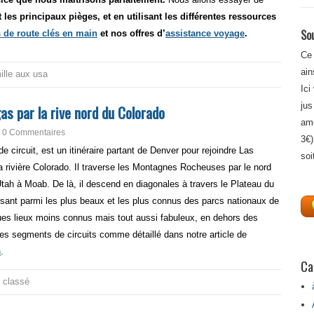
 les principaux pièges, et en utilisant les différentes ressources
Sou
s de route clés en main
et nos offres d’
assistance voyage
.
Ce 
ain
ille aux usa
Ici
jus
as par la rive nord du Colorado
amé
0 Commentaires
3€)
e circuit, est un itinéraire partant de Denver pour rejoindre Las
soi
la rivière Colorado. Il traverse les Montagnes Rocheuses par le nord
’Utah à Moab. De là, il descend en diagonales à travers le Plateau du
sant parmi les plus beaux et les plus connus des parcs nationaux de
ues lieux moins connus mais tout aussi fabuleux, en dehors des
tres segments de circuits comme détaillé dans notre article de
n
.
Ca
 classé