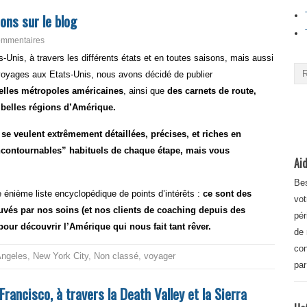
ons sur le blog
ommentaires
Unis, à travers les différents états et en toutes saisons, mais aussi
 voyages aux Etats-Unis, nous avons décidé de publier
belles métropoles américaines
, ainsi que
des carnets de route,
s belles régions d’Amérique.
se veulent extrêmement détaillées, précises, et riches en
incontournables” habituels de chaque étape, mais vous
Aid
.
Bes
 énième liste encyclopédique de points d’intérêts :
ce sont des
vot
rouvés par nos soins (et nos clients de coaching depuis des
pér
our découvrir l’Amérique qui nous fait tant rêver.
de 
con
Angeles
,
New York City
,
Non classé
,
voyager
par
rancisco, à travers la Death Valley et la Sierra