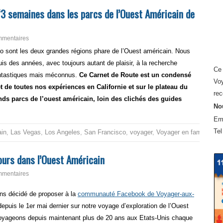
“3 semaines dans les parcs de l’Ouest Américain de
mmentaires
ado sont les deux grandes régions phare de l’Ouest américain. Nous
is des années, avec toujours autant de plaisir, à la recherche
Ce 
fantastiques mais méconnus.
Ce Carnet de Route est un condensé
Voy
 de toutes nos expériences en Californie et sur le plateau du
rec
nds parcs de l’ouest américain, loin des clichés des guides
Nou
Em
Tel
ain
,
Las Vegas
,
Los Angeles
,
San Francisco
,
voyager
,
Voyager en famille aux
jours dans l’Ouest Américain
mmentaires
s décidé de proposer à la
communauté Facebook de Voyager-aux-
 depuis le 1er mai dernier sur notre voyage d’exploration de l’Ouest
 voyageons depuis maintenant plus de 20 ans aux Etats-Unis chaque