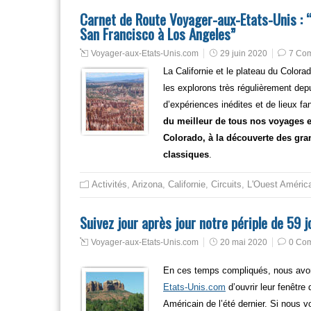
Carnet de Route Voyager-aux-Etats-Unis : 
San Francisco à Los Angeles”
Voyager-aux-Etats-Unis.com
29 juin 2020
7 Co
La Californie et le plateau du Color
les explorons très régulièrement depu
d’expériences inédites et de lieux 
du meilleur de tous nos voyages et
Colorado, à la découverte des gra
classiques
.
Activités
,
Arizona
,
Californie
,
Circuits
,
L'Ouest Améric
Suivez jour après jour notre périple de 59 
Voyager-aux-Etats-Unis.com
20 mai 2020
0 Co
En ces temps compliqués, nous avon
Etats-Unis.com
d’ouvrir leur fenêtre
Américain de l’été dernier. Si nous