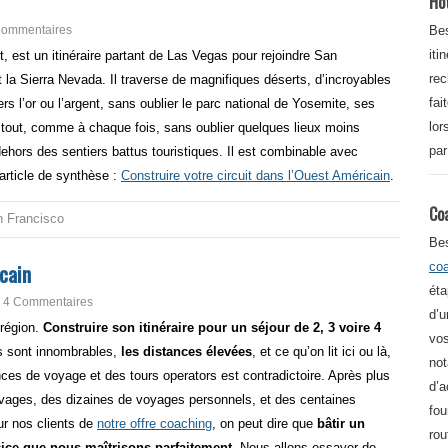
Ho
Commentaires
Bes
iti
t, est un itinéraire partant de Las Vegas pour rejoindre San
re
t la Sierra Nevada. Il traverse de magnifiques déserts, d’incroyables
fai
rs l’or ou l’argent, sans oublier le parc national de Yosemite, ses
lor
tout, comme à chaque fois, sans oublier quelques lieux moins
par
ehors des sentiers battus touristiques. Il est combinable avec
article de synthèse :
Construire votre circuit dans l’Ouest Américain
.
Co
 Francisco
Be
icain
co
éta
4 Commentaires
d’u
région.
Construire son itinéraire pour un séjour de 2, 3 voire 4
vos
s sont innombrables,
les distances élevées
, et ce qu’on lit ici ou là,
not
es de voyage et des tours operators est contradictoire. Après plus
d’a
uvages, des dizaines de voyages personnels, et des centaines
fou
ur nos clients de
notre offre coaching
, on peut dire que
bâtir un
rou
cice que nous maîtrisons parfaitement.
Nous allons essayer de