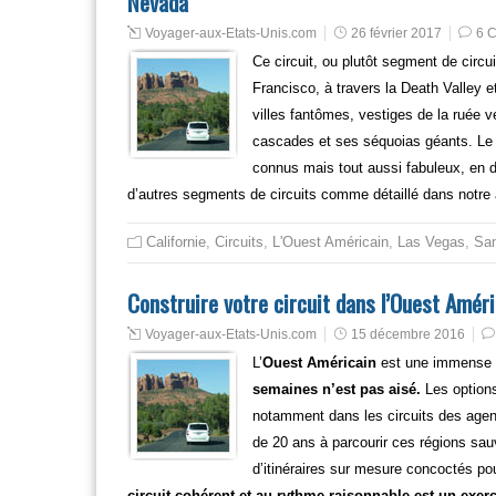
Nevada
Voyager-aux-Etats-Unis.com
26 février 2017
6 
Ce circuit, ou plutôt segment de circui
Francisco, à travers la Death Valley e
villes fantômes, vestiges de la ruée ve
cascades et ses séquoias géants. Le 
connus mais tout aussi fabuleux, en d
d’autres segments de circuits comme détaillé dans notre 
Californie
,
Circuits
,
L'Ouest Américain
,
Las Vegas
,
San
Construire votre circuit dans l’Ouest Amér
Voyager-aux-Etats-Unis.com
15 décembre 2016
L’
Ouest Américain
est une immense 
semaines n’est pas aisé.
Les option
notamment dans les circuits des agenc
de 20 ans à parcourir ces régions sa
d’itinéraires sur mesure concoctés po
circuit cohérent et au rythme raisonnable est un exer