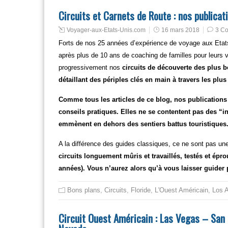
Circuits et Carnets de Route : nos publicati
Voyager-aux-Etats-Unis.com
16 mars 2018
3 C
Forts de nos 25 années d’expérience de voyage aux Etats-
après plus de 10 ans de coaching de familles pour leurs
progressivement nos
circuits de découverte des plus 
détaillant des périples clés en main à travers les plu
Comme tous les articles de ce blog, nos publications 
conseils pratiques. Elles ne se contentent pas des “
emmènent en dehors des sentiers battus touristiques
A la différence des guides classiques, ce ne sont pas une
circuits longuement mûris et travaillés, testés et ép
années). Vous n’aurez alors qu’à vous laisser guider p
Bons plans
,
Circuits
,
Floride
,
L'Ouest Américain
,
Los 
Circuit Ouest Américain : Las Vegas – San F