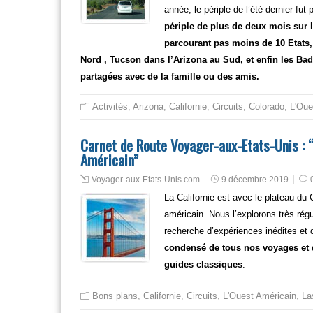
année, le périple de l’été dernier fu
périple de plus de deux mois sur 
parcourant pas moins de 10 Etats,
Nord , Tucson dans l’Arizona au Sud, et enfin les Ba
partagées avec de la famille ou des amis.
Activités
,
Arizona
,
Californie
,
Circuits
,
Colorado
,
L'Oue
Carnet de Route Voyager-aux-Etats-Unis : “B
Américain”
Voyager-aux-Etats-Unis.com
9 décembre 2019
La Californie est avec le plateau du
américain. Nous l’explorons très régu
recherche d’expériences inédites et
condensé de tous nos voyages et d
guides classiques
.
Bons plans
,
Californie
,
Circuits
,
L'Ouest Américain
,
La