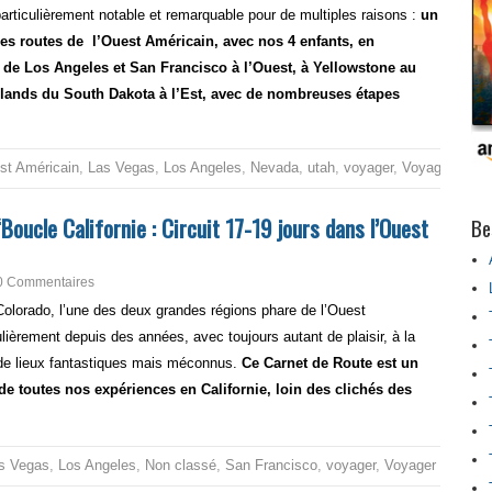
t particulièrement notable et remarquable pour de multiples raisons :
un
les routes de l’Ouest Américain, avec nos 4 enfants, en
 de Los Angeles et San Francisco à l’Ouest, à Yellowstone au
dlands du South Dakota à l’Est, avec de nombreuses étapes
st Américain
,
Las Vegas
,
Los Angeles
,
Nevada
,
utah
,
voyager
,
Voyager en fa
oucle Californie : Circuit 17-19 jours dans l’Ouest
Be
0 Commentaires
 Colorado, l’une des deux grandes régions phare de l’Ouest
lièrement depuis des années, avec toujours autant de plaisir, à la
 de lieux fantastiques mais méconnus.
Ce Carnet de Route est un
e toutes nos expériences en Californie, loin des clichés des
s Vegas
,
Los Angeles
,
Non classé
,
San Francisco
,
voyager
,
Voyager en famil