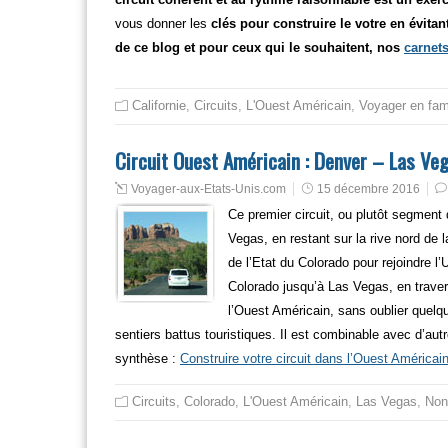
vous donner les
clés pour construire le votre en évitant
de ce blog et pour ceux qui le souhaitent, nos
carnet
Californie
,
Circuits
,
L'Ouest Américain
,
Voyager en fam
Circuit Ouest Américain : Denver – Las Veg
Voyager-aux-Etats-Unis.com
15 décembre 2016
Ce premier circuit, ou plutôt segment d
Vegas, en restant sur la rive nord de 
de l’Etat du Colorado pour rejoindre l
Colorado jusqu’à Las Vegas, en traver
l’Ouest Américain, sans oublier quelq
sentiers battus touristiques. Il est combinable avec d’au
synthèse :
Construire votre circuit dans l’Ouest Américai
Circuits
,
Colorado
,
L'Ouest Américain
,
Las Vegas
,
Non