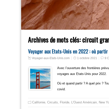
Archives de mots clés:
circuit gra
Voyager aux Etats-Unis en 2022 : où partir 
Voyager-aux-Etats-Unis.com
1 octobre 2021
9 
Avec l’ouverture des frontières prév
voyages aux Etats-Unis pour 2022.
Où et quand partir ? A quel prix ? T
covid.
Californie
,
Circuits
,
Floride
,
L'Ouest Américain
,
New Yo