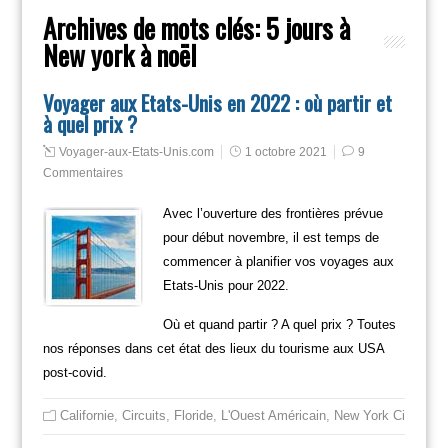
Archives de mots clés:
5 jours à
New york à noël
Voyager aux Etats-Unis en 2022 : où partir et
à quel prix ?
Voyager-aux-Etats-Unis.com
1 octobre 2021
9
Commentaires
Avec l’ouverture des frontières prévue
pour début novembre, il est temps de
commencer à planifier vos voyages aux
Etats-Unis pour 2022.
Où et quand partir ? A quel prix ? Toutes
nos réponses dans cet état des lieux du tourisme aux USA
post-covid.
Californie
,
Circuits
,
Floride
,
L'Ouest Américain
,
New York City
,
Non