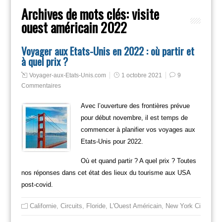
Archives de mots clés:
visite
ouest américain 2022
Voyager aux Etats-Unis en 2022 : où partir et
à quel prix ?
Voyager-aux-Etats-Unis.com
1 octobre 2021
9
Commentaires
Avec l’ouverture des frontières prévue
pour début novembre, il est temps de
commencer à planifier vos voyages aux
Etats-Unis pour 2022.
Où et quand partir ? A quel prix ? Toutes
nos réponses dans cet état des lieux du tourisme aux USA
post-covid.
Californie
,
Circuits
,
Floride
,
L'Ouest Américain
,
New York City
,
Non