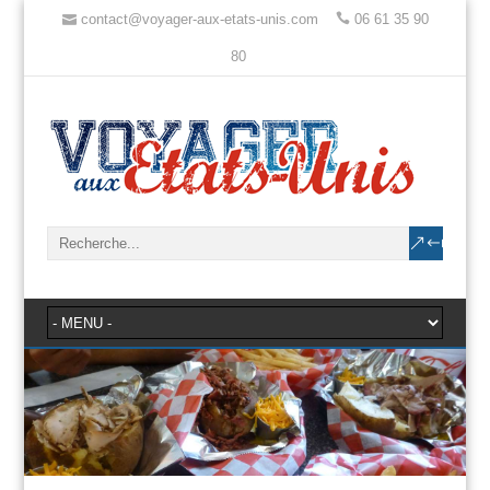
contact@voyager-aux-etats-unis.com
06 61 35 90
80