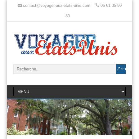
contact@voyager-aux-etats-unis.com
06 61 35 90
80