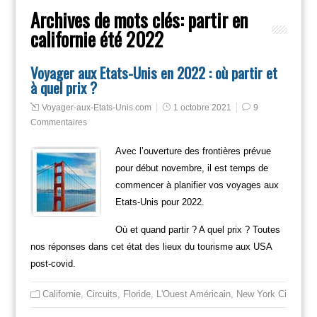
Archives de mots clés:
partir en
californie été 2022
Voyager aux Etats-Unis en 2022 : où partir et
à quel prix ?
Voyager-aux-Etats-Unis.com
1 octobre 2021
9
Commentaires
Avec l’ouverture des frontières prévue
pour début novembre, il est temps de
commencer à planifier vos voyages aux
Etats-Unis pour 2022.
Où et quand partir ? A quel prix ? Toutes
nos réponses dans cet état des lieux du tourisme aux USA
post-covid.
Californie
,
Circuits
,
Floride
,
L'Ouest Américain
,
New York City
,
Non