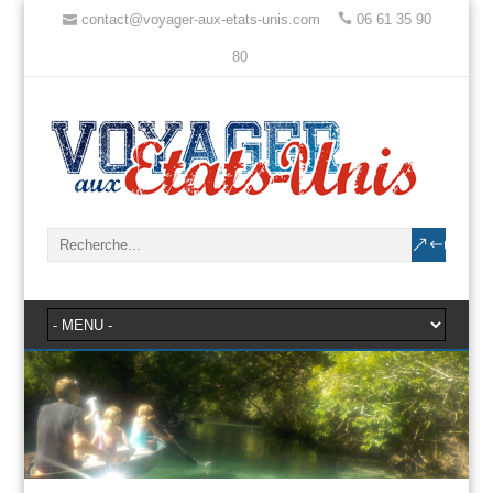
contact@voyager-aux-etats-unis.com
06 61 35 90
80