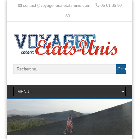
contact@voyager-aux-etats-unis.com
06 61 35 90
80