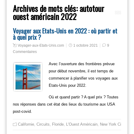
Archives de mots clés:
autotour
ouest américain 2022
Voyager aux Etats-Unis en 2022 : où partir et
à quel prix ?
Voyager-aux-Etats-Unis.com
1 octobre 2021
9
Commentaires
Avec l’ouverture des frontières prévue
pour début novembre, il est temps de
commencer à planifier vos voyages aux
Etats-Unis pour 2022.
Où et quand partir ? A quel prix ? Toutes
nos réponses dans cet état des lieux du tourisme aux USA
post-covid.
Californie
,
Circuits
,
Floride
,
L'Ouest Américain
,
New York City
,
Non