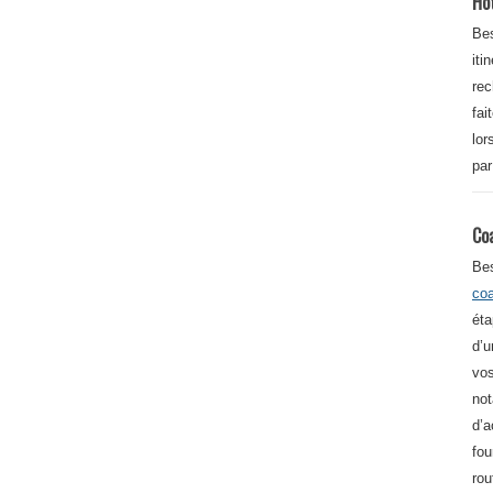
Ho
Bes
iti
re
fai
lor
par
Co
Be
co
éta
d’u
vos
not
d’a
fou
rou