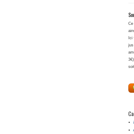
Sou
Ce 
ain
Ici
jus
amé
3€)
soi
Ca