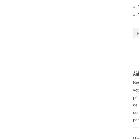
Aid
Bes
vot
pér
de 
con
par