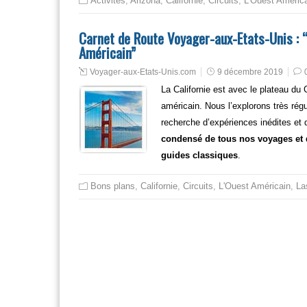
Activités
,
Arizona
,
Californie
,
Circuits
,
L'Ouest Améric
Carnet de Route Voyager-aux-Etats-Unis : “B
Américain”
Voyager-aux-Etats-Unis.com
9 décembre 2019
La Californie est avec le plateau du
américain. Nous l’explorons très régu
recherche d’expériences inédites et
condensé de tous nos voyages et d
guides classiques
.
Bons plans
,
Californie
,
Circuits
,
L'Ouest Américain
,
La