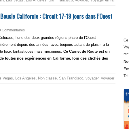
ain
,
Las Vegas
,
Los Angeles
,
San Francisco
,
voyager
,
Voyager en famille aux
oucle Californie : Circuit 17-19 jours dans l’Ouest
0 Commentaires
 Colorado, l’une des deux grandes régions phare de l’Ouest
Ce 
lièrement depuis des années, avec toujours autant de plaisir, à la
Voy
 de lieux fantastiques mais méconnus.
Ce Carnet de Route est un
rec
e toutes nos expériences en Californie, loin des clichés des
Nou
Em
Tel
s Vegas
,
Los Angeles
,
Non classé
,
San Francisco
,
voyager
,
Voyager en famil