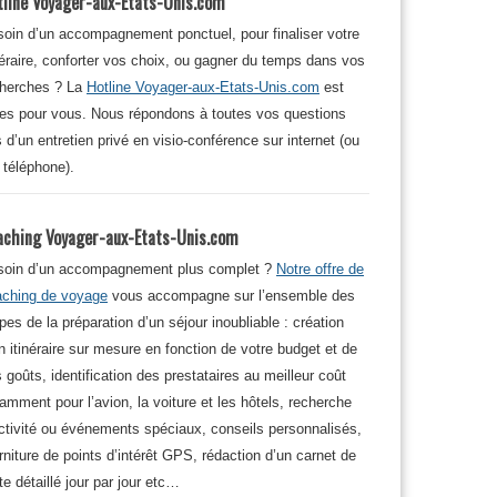
tline Voyager-aux-Etats-Unis.com
oin d’un accompagnement ponctuel, pour finaliser votre
néraire, conforter vos choix, ou gagner du temps dans vos
cherches ? La
Hotline Voyager-aux-Etats-Unis.com
est
tes pour vous. Nous répondons à toutes vos questions
s d’un entretien privé en visio-conférence sur internet (ou
 téléphone).
aching Voyager-aux-Etats-Unis.com
soin d’un accompagnement plus complet ?
Notre offre de
aching de voyage
vous accompagne sur l’ensemble des
pes de la préparation d’un séjour inoubliable : création
n itinéraire sur mesure en fonction de votre budget et de
 goûts, identification des prestataires au meilleur coût
amment pour l’avion, la voiture et les hôtels, recherche
ctivité ou événements spéciaux, conseils personnalisés,
rniture de points d’intérêt GPS, rédaction d’un carnet de
te détaillé jour par jour etc…