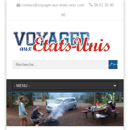
contact@voyager-aux-etats-unis.com
06 61 35 90
80