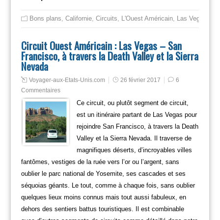
Bons plans
,
Californie
,
Circuits
,
L'Ouest Américain
,
Las Vegas
,
Los
Circuit Ouest Américain : Las Vegas – San
Francisco, à travers la Death Valley et la Sierra
Nevada
Voyager-aux-Etats-Unis.com
26 février 2017
6
Commentaires
Ce circuit, ou plutôt segment de circuit,
est un itinéraire partant de Las Vegas pour
rejoindre San Francisco, à travers la Death
Valley et la Sierra Nevada. Il traverse de
magnifiques déserts, d’incroyables villes
fantômes, vestiges de la ruée vers l’or ou l’argent, sans
oublier le parc national de Yosemite, ses cascades et ses
séquoias géants. Le tout, comme à chaque fois, sans oublier
quelques lieux moins connus mais tout aussi fabuleux, en
dehors des sentiers battus touristiques. Il est combinable