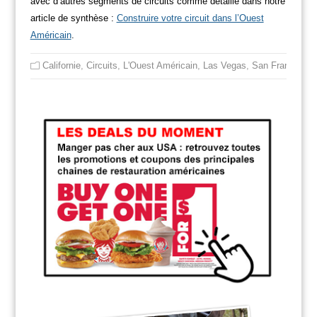
avec d’autres segments de circuits comme détaillé dans notre
article de synthèse :
Construire votre circuit dans l’Ouest
Américain
.
Californie
,
Circuits
,
L'Ouest Américain
,
Las Vegas
,
San Francisco