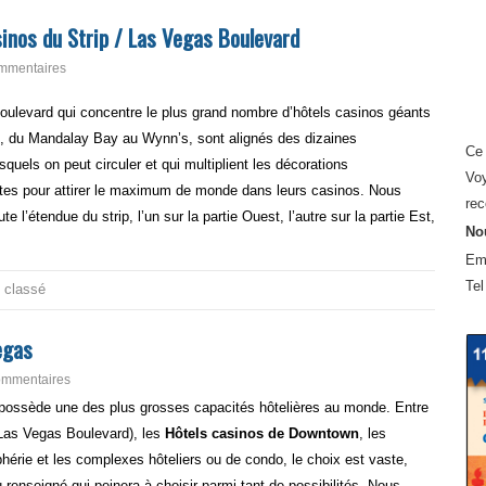
inos du Strip / Las Vegas Boulevard
mmentaires
Boulevard qui concentre le plus grand nombre d’hôtels casinos géants
, du Mandalay Bay au Wynn’s, sont alignés des dizaines
Ce 
uels on peut circuler et qui multiplient les décorations
Voy
uites pour attirer le maximum de monde dans leurs casinos. Nous
rec
 l’étendue du strip, l’un sur la partie Ouest, l’autre sur la partie Est,
Nou
Em
Tel
 classé
egas
ommentaires
possède une des plus grosses capacités hôtelières au monde. Entre
Las Vegas Boulevard), les
Hôtels casinos de Downtown
, les
hérie et les complexes hôteliers ou de condo, le choix est vaste,
u renseigné qui peinera à choisir parmi tant de possibilités. Nous