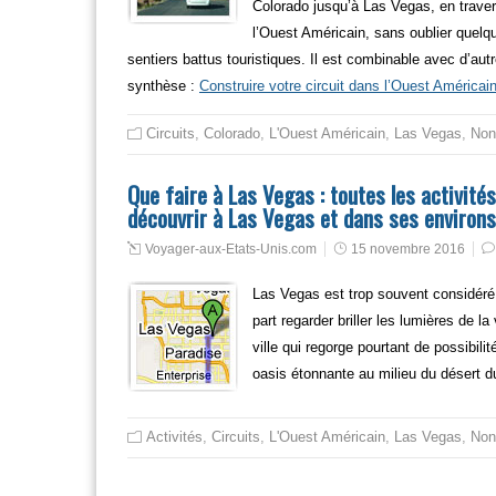
Colorado jusqu’à Las Vegas, en traver
l’Ouest Américain, sans oublier quelq
sentiers battus touristiques. Il est combinable avec d’au
synthèse :
Construire votre circuit dans l’Ouest Américai
Circuits
,
Colorado
,
L'Ouest Américain
,
Las Vegas
,
Non
Que faire à Las Vegas : toutes les activités,
découvrir à Las Vegas et dans ses environs
Voyager-aux-Etats-Unis.com
15 novembre 2016
Las Vegas est trop souvent considéré
part regarder briller les lumières de l
ville qui regorge pourtant de possibil
oasis étonnante au milieu du désert 
Activités
,
Circuits
,
L'Ouest Américain
,
Las Vegas
,
Non