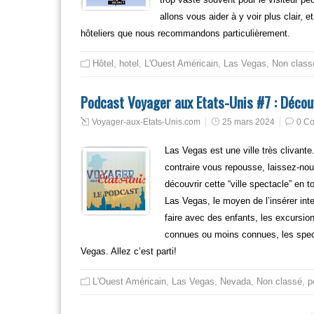
allons vous aider à y voir plus clair, e
hôteliers que nous recommandons particulièrement.
Hôtel
,
hotel
,
L'Ouest Américain
,
Las Vegas
,
Non class
Podcast Voyager aux Etats-Unis #7 : Décou
Voyager-aux-Etats-Unis.com
25 mars 2024
0 C
Las Vegas est une ville très clivante
contraire vous repousse, laissez-no
découvrir cette “ville spectacle” en 
Las Vegas, le moyen de l’insérer inte
faire avec des enfants, les excursion
connues ou moins connues, les spect
Vegas. Allez c’est parti!
L'Ouest Américain
,
Las Vegas
,
Nevada
,
Non classé
,
p