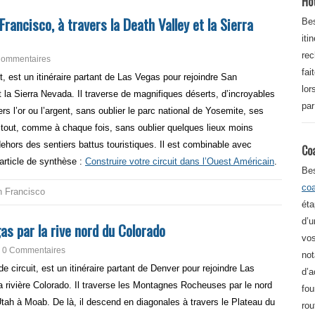
Ho
rancisco, à travers la Death Valley et la Sierra
Bes
iti
re
Commentaires
fai
t, est un itinéraire partant de Las Vegas pour rejoindre San
lor
t la Sierra Nevada. Il traverse de magnifiques déserts, d’incroyables
par
rs l’or ou l’argent, sans oublier le parc national de Yosemite, ses
tout, comme à chaque fois, sans oublier quelques lieux moins
ehors des sentiers battus touristiques. Il est combinable avec
Co
article de synthèse :
Construire votre circuit dans l’Ouest Américain
.
Be
co
 Francisco
éta
d’u
as par la rive nord du Colorado
vos
0 Commentaires
not
e circuit, est un itinéraire partant de Denver pour rejoindre Las
d’a
la rivière Colorado. Il traverse les Montagnes Rocheuses par le nord
fou
’Utah à Moab. De là, il descend en diagonales à travers le Plateau du
rou