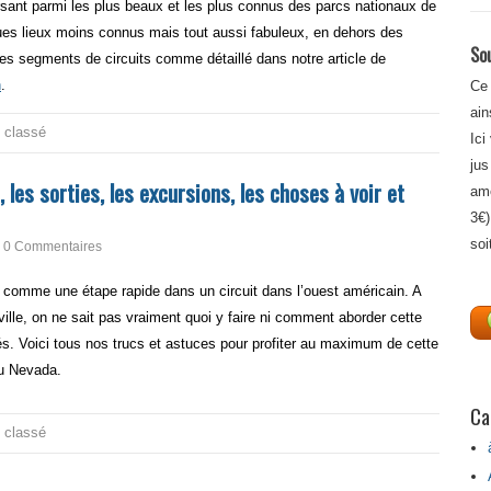
sant parmi les plus beaux et les plus connus des parcs nationaux de
ues lieux moins connus mais tout aussi fabuleux, en dehors des
Sou
tres segments de circuits comme détaillé dans notre article de
n
.
Ce 
ain
 classé
Ici
jus
 les sorties, les excursions, les choses à voir et
amé
3€)
soi
0 Commentaires
 comme une étape rapide dans un circuit dans l’ouest américain. A
a ville, on ne sait pas vraiment quoi y faire ni comment aborder cette
ités. Voici tous nos trucs et astuces pour profiter au maximum de cette
du Nevada.
Ca
 classé