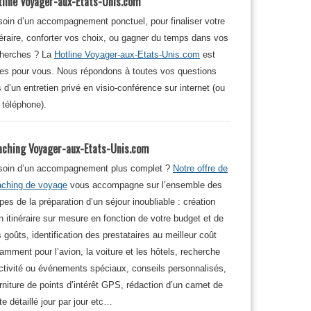
tline Voyager-aux-Etats-Unis.com
oin d’un accompagnement ponctuel, pour finaliser votre
néraire, conforter vos choix, ou gagner du temps dans vos
cherches ? La
Hotline Voyager-aux-Etats-Unis.com
est
tes pour vous. Nous répondons à toutes vos questions
s d’un entretien privé en visio-conférence sur internet (ou
 téléphone).
aching Voyager-aux-Etats-Unis.com
soin d’un accompagnement plus complet ?
Notre offre de
aching de voyage
vous accompagne sur l’ensemble des
pes de la préparation d’un séjour inoubliable : création
n itinéraire sur mesure en fonction de votre budget et de
 goûts, identification des prestataires au meilleur coût
amment pour l’avion, la voiture et les hôtels, recherche
ctivité ou événements spéciaux, conseils personnalisés,
rniture de points d’intérêt GPS, rédaction d’un carnet de
te détaillé jour par jour etc…