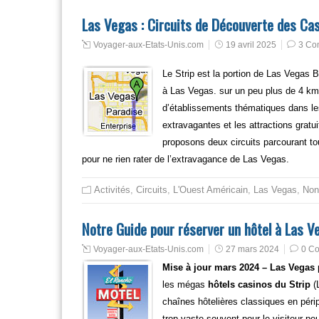
Las Vegas : Circuits de Découverte des Cas
Voyager-aux-Etats-Unis.com
19 avril 2025
3 Co
Le Strip est la portion de Las Vegas 
à Las Vegas. sur un peu plus de 4 km
d’établissements thématiques dans lesq
extravagantes et les attractions grat
proposons deux circuits parcourant toute
pour ne rien rater de l’extravagance de Las Vegas.
Activités
,
Circuits
,
L'Ouest Américain
,
Las Vegas
,
Non
Notre Guide pour réserver un hôtel à Las V
Voyager-aux-Etats-Unis.com
27 mars 2024
0 C
Mise à jour mars 2024 – Las Vegas
les mégas
hôtels casinos du Strip
(
chaînes hôtelières classiques en périp
trop vaste souvent pour le visiteur pe