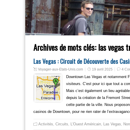
Archives de mots clés:
las vegas t
Las Vegas : Circuit de Découverte des Ca
Voyager-aux-Etats-Unis.com
19 avril 2025
4 Co
Downtown Las Vegas et notamment Fre
visiteurs. C’est pour ici que tout a c
Mais c’est également un lieu agréabl
depuis la création de la Fremont Stree
cette partie de la ville. Nous proposo
casinos de Downtown, pour ne rien rater de l’extravagan
Activités
,
Circuits
,
L'Ouest Américain
,
Las Vegas
,
Non