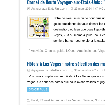
Carnet de Route Voyager-aux-Etats-Unis : “
Voyager-aux-Etats-Unis.com
25 mars 2024
0 C
Notre nouveau mini guide pour réussir
guide ambitionne de vous donner les c
destination, ou bien que vous l’appré
Vegas, 2, 3 ou même 4 jours, nous vo
sentiers battus, pour explorer la capit
Activités
,
Circuits
,
guide
,
L'Ouest Américain
,
Las Veg
Hôtels à Las Vegas : notre sélection des me
Voyager-aux-Etats-Unis.com
30 novembre 2017
Voici une compilation des hôtels à Las Vegas que nous 
Vegas. Ce sont des hôtels que nous avons validés et jug
SAVOIR PLUS
Hôtel
,
L'Ouest Américain
,
Las Vegas
,
Nevada
,
Non cl