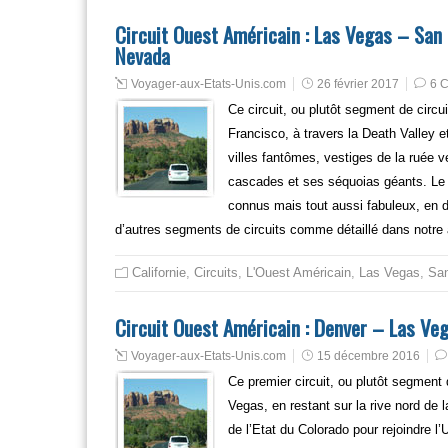
Circuit Ouest Américain : Las Vegas – San F
Nevada
Voyager-aux-Etats-Unis.com
26 février 2017
6 
Ce circuit, ou plutôt segment de circui
Francisco, à travers la Death Valley e
villes fantômes, vestiges de la ruée ve
cascades et ses séquoias géants. Le 
connus mais tout aussi fabuleux, en d
d’autres segments de circuits comme détaillé dans notre 
Californie
,
Circuits
,
L'Ouest Américain
,
Las Vegas
,
San
Circuit Ouest Américain : Denver – Las Veg
Voyager-aux-Etats-Unis.com
15 décembre 2016
Ce premier circuit, ou plutôt segment d
Vegas, en restant sur la rive nord de 
de l’Etat du Colorado pour rejoindre l