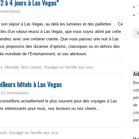
2 à 4 jours à Las Vegas”
ommentaires
 son séjour à Las Vegas, au delà les lumières et des paillettes … Ce
lés d’un séjour réussi à Las Vegas, que vous soyez attiré par cette
hendiez avec une certaine crainte. Que vous passez une nuit à Las
us proposons des dizaines d’options, classiques ou en dehors des
ale mondiale de l’Entertainment, et ses alentours.
as
,
Nevada
,
Non classé
,
Voyager en famille aux usa
Aid
illeurs hôtels à Las Vegas
Bes
vot
0 Commentaires
pér
conseillons actuellement le plus souvent pour des voyages à Las
de 
és intéressants pour nous, nos lecteurs ou nos clients…
con
par
assé
,
Voyager en famille aux usa