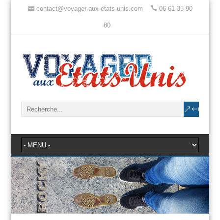
contact@voyager-aux-etats-unis.com
06 61 35 90
80