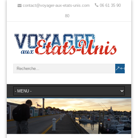
contact@voyager-aux-etats-unis.com
06 61 35 90
80