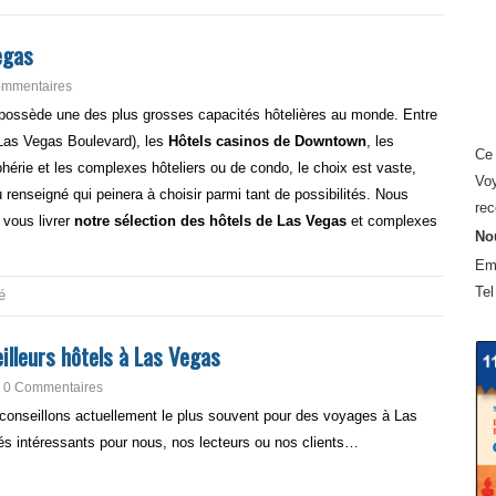
egas
ommentaires
possède une des plus grosses capacités hôtelières au monde. Entre
Las Vegas Boulevard), les
Hôtels casinos de Downtown
, les
Ce 
hérie et les complexes hôteliers ou de condo, le choix est vaste,
Voy
u renseigné qui peinera à choisir parmi tant de possibilités. Nous
rec
t vous livrer
notre sélection des hôtels de Las Vegas
et complexes
Nou
Em
Tel
é
illeurs hôtels à Las Vegas
0 Commentaires
conseillons actuellement le plus souvent pour des voyages à Las
és intéressants pour nous, nos lecteurs ou nos clients…