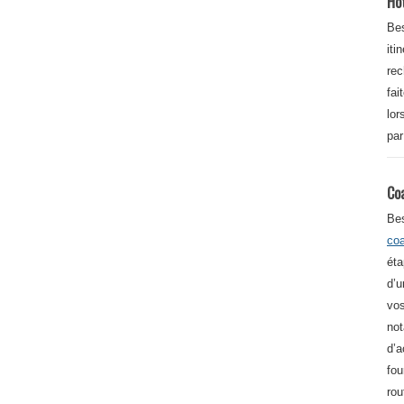
Ho
Bes
iti
re
fai
lor
par
Co
Be
co
éta
d’u
vos
not
d’a
fou
rou