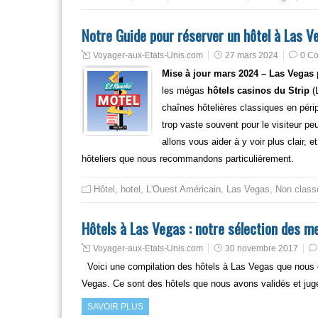
Notre Guide pour réserver un hôtel à Las V
Voyager-aux-Etats-Unis.com
27 mars 2024
0 C
Mise à jour mars 2024 – Las Vegas
les mégas
hôtels casinos du Strip
(
chaînes hôtelières classiques en périp
trop vaste souvent pour le visiteur pe
allons vous aider à y voir plus clair, e
hôteliers que nous recommandons particulièrement.
Hôtel
,
hotel
,
L'Ouest Américain
,
Las Vegas
,
Non class
Hôtels à Las Vegas : notre sélection des me
Voyager-aux-Etats-Unis.com
30 novembre 2017
Voici une compilation des hôtels à Las Vegas que nous 
Vegas. Ce sont des hôtels que nous avons validés et jug
SAVOIR PLUS