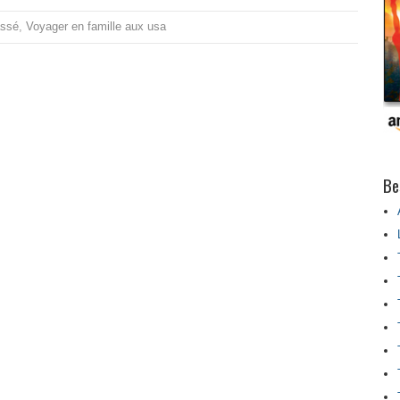
assé
,
Voyager en famille aux usa
Be