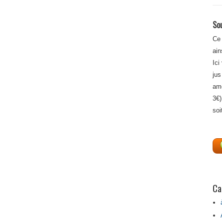
Sou
Ce 
ain
Ici
jus
amé
3€)
soi
Ca