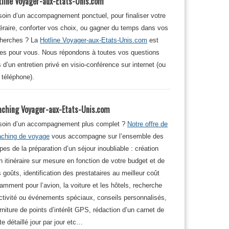
tline Voyager-aux-Etats-Unis.com
oin d’un accompagnement ponctuel, pour finaliser votre
néraire, conforter vos choix, ou gagner du temps dans vos
cherches ? La
Hotline Voyager-aux-Etats-Unis.com
est
tes pour vous. Nous répondons à toutes vos questions
s d’un entretien privé en visio-conférence sur internet (ou
 téléphone).
aching Voyager-aux-Etats-Unis.com
soin d’un accompagnement plus complet ?
Notre offre de
aching de voyage
vous accompagne sur l’ensemble des
pes de la préparation d’un séjour inoubliable : création
n itinéraire sur mesure en fonction de votre budget et de
 goûts, identification des prestataires au meilleur coût
amment pour l’avion, la voiture et les hôtels, recherche
ctivité ou événements spéciaux, conseils personnalisés,
rniture de points d’intérêt GPS, rédaction d’un carnet de
te détaillé jour par jour etc…