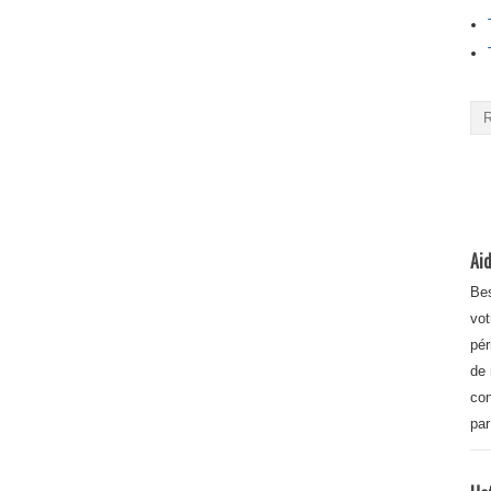
Aid
Bes
vot
pér
de 
con
par