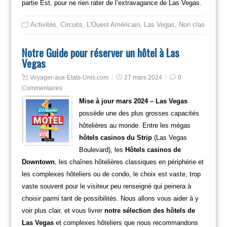
partie Est, pour ne rien rater de l’extravagance de Las Vegas.
Activités
,
Circuits
,
L'Ouest Américain
,
Las Vegas
,
Non classé
Notre Guide pour réserver un hôtel à Las
Vegas
Voyager-aux-Etats-Unis.com
27 mars 2024
0
Commentaires
Mise à jour mars 2024 – Las Vegas
possède une des plus grosses capacités
hôtelières au monde. Entre les mégas
hôtels casinos du Strip
(Las Vegas
Boulevard), les
Hôtels casinos de
Downtown
, les chaînes hôtelières classiques en périphérie et
les complexes hôteliers ou de condo, le choix est vaste, trop
vaste souvent pour le visiteur peu renseigné qui peinera à
choisir parmi tant de possibilités. Nous allons vous aider à y
voir plus clair, et vous livrer
notre sélection des hôtels de
Las Vegas
et complexes hôteliers que nous recommandons