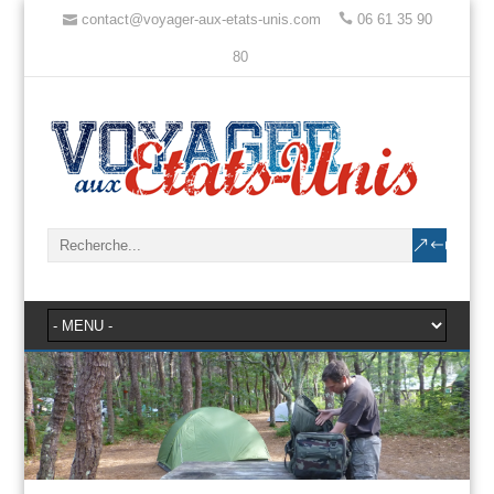
contact@voyager-aux-etats-unis.com
06 61 35 90
80