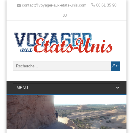
contact@voyager-aux-etats-unis.com
06 61 35 90
80