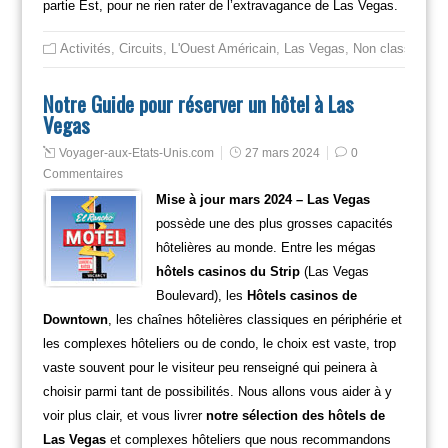
partie Est, pour ne rien rater de l’extravagance de Las Vegas.
Activités
,
Circuits
,
L'Ouest Américain
,
Las Vegas
,
Non classé
Notre Guide pour réserver un hôtel à Las
Vegas
Voyager-aux-Etats-Unis.com
27 mars 2024
0
Commentaires
Mise à jour mars 2024 – Las Vegas
possède une des plus grosses capacités
hôtelières au monde. Entre les mégas
hôtels casinos du Strip
(Las Vegas
Boulevard), les
Hôtels casinos de
Downtown
, les chaînes hôtelières classiques en périphérie et
les complexes hôteliers ou de condo, le choix est vaste, trop
vaste souvent pour le visiteur peu renseigné qui peinera à
choisir parmi tant de possibilités. Nous allons vous aider à y
voir plus clair, et vous livrer
notre sélection des hôtels de
Las Vegas
et complexes hôteliers que nous recommandons