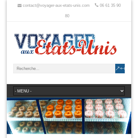
contact@voyager-aux-etats-unis.com
06 61 35 90
80