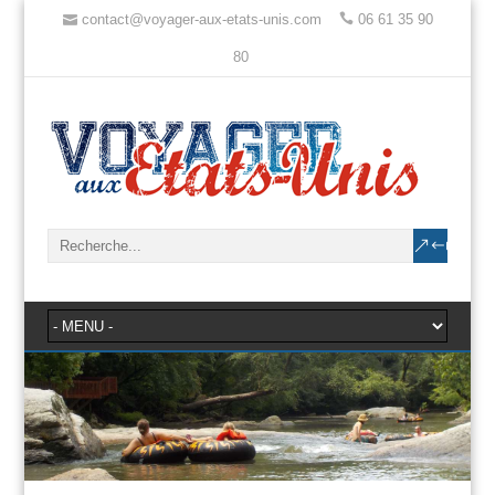
contact@voyager-aux-etats-unis.com
06 61 35 90
80