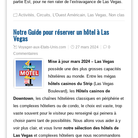
partie Est, pour ne rien rater de l’extravagance de Las Vegas.
Activités
,
Circuits
,
L'Ouest Américain
,
Las Vegas
,
Non classé
Notre Guide pour réserver un hôtel à Las
Vegas
Voyager-aux-Etats-Unis.com
27 mars 2024
0
Commentaires
Mise à jour mars 2024 – Las Vegas
possède une des plus grosses capacités
hôtelières au monde. Entre les mégas
hôtels casinos du Strip
(Las Vegas
Boulevard), les
Hôtels casinos de
Downtown
, les chaînes hôtelières classiques en périphérie et
les complexes hôteliers ou de condo, le choix est vaste, trop
vaste souvent pour le visiteur peu renseigné qui peinera à
choisir parmi tant de possibilités. Nous allons vous aider à y
voir plus clair, et vous livrer
notre sélection des hôtels de
Las Vegas
et complexes hôteliers que nous recommandons