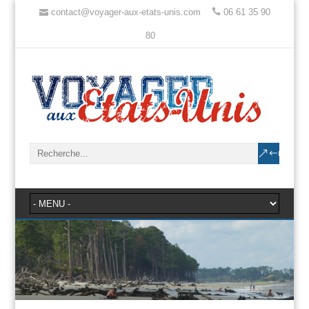
contact@voyager-aux-etats-unis.com
06 61 35 90
80