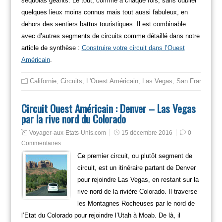
séquoias géants. Le tout, comme à chaque fois, sans oublier
quelques lieux moins connus mais tout aussi fabuleux, en
dehors des sentiers battus touristiques. Il est combinable
avec d’autres segments de circuits comme détaillé dans notre
article de synthèse :
Construire votre circuit dans l’Ouest
Américain
.
Californie
,
Circuits
,
L'Ouest Américain
,
Las Vegas
,
San Francisco
Circuit Ouest Américain : Denver – Las Vegas
par la rive nord du Colorado
Voyager-aux-Etats-Unis.com
15 décembre 2016
0
Commentaires
Ce premier circuit, ou plutôt segment de
circuit, est un itinéraire partant de Denver
pour rejoindre Las Vegas, en restant sur la
rive nord de la rivière Colorado. Il traverse
les Montagnes Rocheuses par le nord de
l’Etat du Colorado pour rejoindre l’Utah à Moab. De là, il