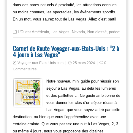
dans des parcs naturels à proximité, les attractions connues
ou moins connues, les spectacles, les événements sportifs.
En un mot, vous saurez tout de Las Vegas. Allez c’est parti!
L'Ouest Américain
,
Las Vegas
,
Nevada
,
Non classé
,
podcast voya
Carnet de Route Voyager-aux-Etats-Unis : “2 à
4 jours à Las Vegas”
Voyager-aux-Etats-Unis.com
25 mars 2024
0
Commentaires
Notre nouveau mini guide pour réussir son
séjour à Las Vegas, au delà les lumières
et des paillettes … Ce guide ambitionne de
vous donner les clés d’un séjour réussi à
Las Vegas, que vous soyez attiré par cette
destination, ou bien que vous l’appréhendiez avec une
certaine crainte. Que vous passez une nuit à Las Vegas, 2, 3
ou même 4 jours, nous vous proposons des dizaines