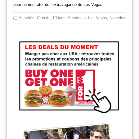
pour ne rien rater de l’extravagance de Las Vegas.
Activités
,
Circuits
,
L'Ouest Américain
,
Las Vegas
,
Non classé
,
Res