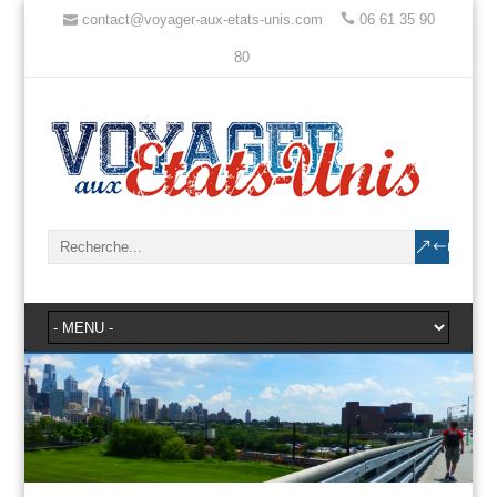
contact@voyager-aux-etats-unis.com
06 61 35 90
80