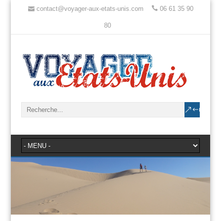
contact@voyager-aux-etats-unis.com
06 61 35 90
80