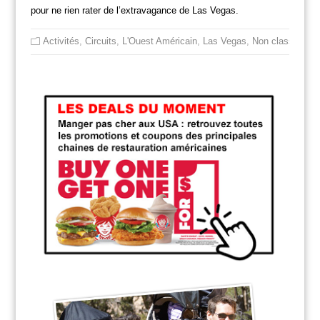
pour ne rien rater de l’extravagance de Las Vegas.
Activités
,
Circuits
,
L'Ouest Américain
,
Las Vegas
,
Non classé
,
Res