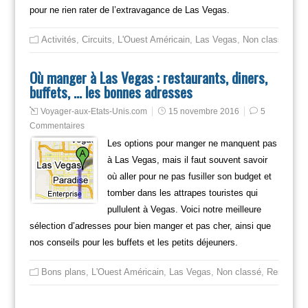
pour ne rien rater de l’extravagance de Las Vegas.
Activités
,
Circuits
,
L'Ouest Américain
,
Las Vegas
,
Non classé
,
Res
Où manger à Las Vegas : restaurants, diners,
buffets, … les bonnes adresses
Voyager-aux-Etats-Unis.com
15 novembre 2016
5
Commentaires
Les options pour manger ne manquent pas
à Las Vegas, mais il faut souvent savoir
où aller pour ne pas fusiller son budget et
tomber dans les attrapes touristes qui
pullulent à Vegas. Voici notre meilleure
sélection d’adresses pour bien manger et pas cher, ainsi que
nos conseils pour les buffets et les petits déjeuners.
Bons plans
,
L'Ouest Américain
,
Las Vegas
,
Non classé
,
Restauran