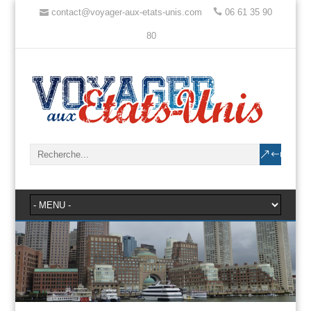
contact@voyager-aux-etats-unis.com
06 61 35 90
80