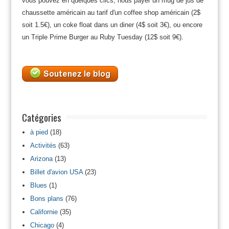
vous pouvez en quelques clics, nous payer un mug de jus de
chaussette américain au tarif d'un coffee shop américain (2$
soit 1.5€), un coke float dans un diner (4$ soit 3€), ou encore
un Triple Prime Burger au Ruby Tuesday (12$ soit 9€).
Catégories
à pied
(18)
Activités
(63)
Arizona
(13)
Billet d'avion USA
(23)
Blues
(1)
Bons plans
(76)
Californie
(35)
Chicago
(4)