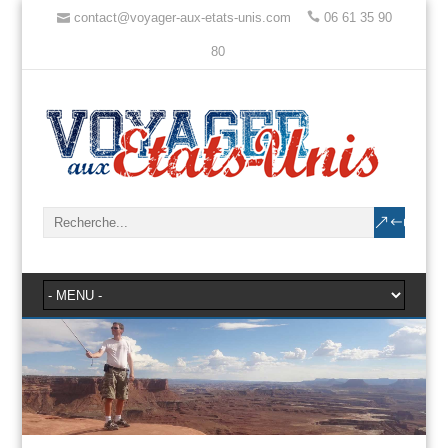
contact@voyager-aux-etats-unis.com
06 61 35 90
80