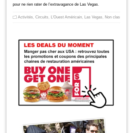
pour ne rien rater de l’extravagance de Las Vegas.
Activités
,
Circuits
,
L'Ouest Américain
,
Las Vegas
,
Non classé
,
Res