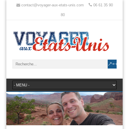
contact@voyager-aux-etats-unis.com
06 61 35 90
80