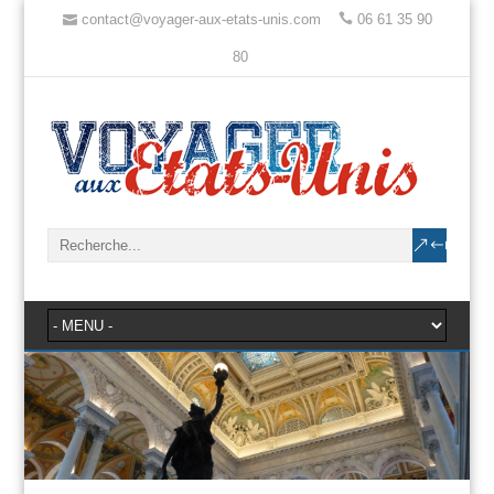
contact@voyager-aux-etats-unis.com
06 61 35 90
80