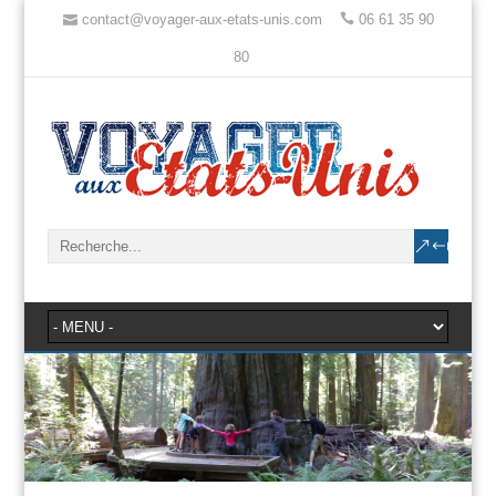
contact@voyager-aux-etats-unis.com
06 61 35 90
80