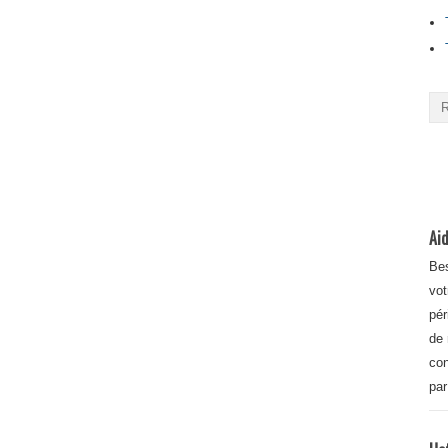
Aid
Bes
vot
pér
de 
con
par