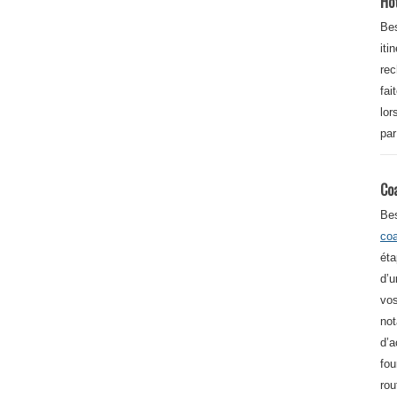
Ho
Bes
iti
re
fai
lor
par
Co
Be
co
éta
d’u
vos
not
d’a
fou
rou