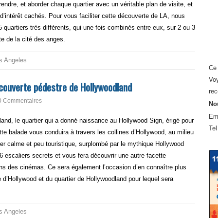
prendre, et aborder chaque quartier avec un véritable plan de visite, et
d’intérêt cachés. Pour vous faciliter cette découverte de LA, nous
5 quartiers très différents, qui une fois combinés entre eux, sur 2 ou 3
te de la cité des anges.
s Angeles
Ce 
Voy
écouverte pédestre de Hollywoodland
rec
0 Commentaires
Nou
Em
and, le quartier qui a donné naissance au Hollywood Sign, érigé pour
Tel
tte balade vous conduira à travers les collines d’Hollywood, au milieu
ier calme et peu touristique, surplombé par le mythique Hollywood
6 escaliers secrets et vous fera découvrir une autre facette
s des cinémas. Ce sera également l’occasion d’en connaître plus
ille d’Hollywood et du quartier de Hollywoodland pour lequel sera
s Angeles