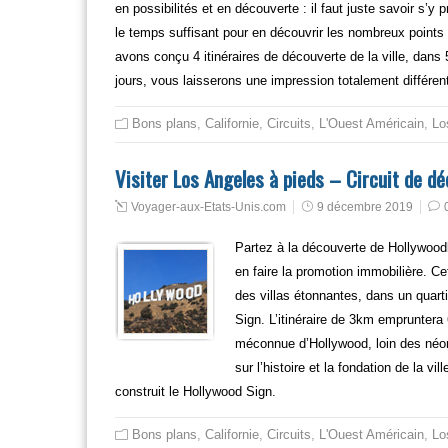
en possibilités et en découverte : il faut juste savoir s’y 
le temps suffisant pour en découvrir les nombreux points 
avons conçu 4 itinéraires de découverte de la ville, dans 
jours, vous laisserons une impression totalement différen
Bons plans
,
Californie
,
Circuits
,
L'Ouest Américain
,
Lo
Visiter Los Angeles à pieds – Circuit de d
Voyager-aux-Etats-Unis.com
9 décembre 2019
Partez à la découverte de Hollywoodl
en faire la promotion immobilière. Ce
des villas étonnantes, dans un quart
Sign. L’itinéraire de 3km empruntera 
méconnue d’Hollywood, loin des néon
sur l’histoire et la fondation de la v
construit le Hollywood Sign.
Bons plans
,
Californie
,
Circuits
,
L'Ouest Américain
,
Lo