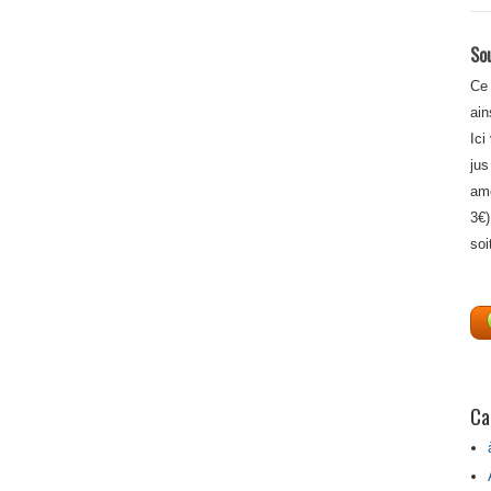
Sou
Ce 
ain
Ici
jus
amé
3€)
soi
Ca