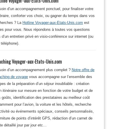
tline Voyager-aux-Etats-Unis.com
oin d’un accompagnement ponctuel, pour finaliser votre
néraire, conforter vos choix, ou gagner du temps dans vos
cherches ? La
Hotline Voyager-aux-Etats-Unis.com
est
tes pour vous. Nous répondons à toutes vos questions
s d’un entretien privé en visio-conférence sur internet (ou
 téléphone).
aching Voyager-aux-Etats-Unis.com
soin d’un accompagnement plus complet ?
Notre offre de
aching de voyage
vous accompagne sur l’ensemble des
pes de la préparation d’un séjour inoubliable : création
n itinéraire sur mesure en fonction de votre budget et de
 goûts, identification des prestataires au meilleur coût
amment pour l’avion, la voiture et les hôtels, recherche
ctivité ou événements spéciaux, conseils personnalisés,
rniture de points d’intérêt GPS, rédaction d’un carnet de
te détaillé jour par jour etc…