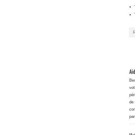
Aid
Bes
vot
pér
de 
con
par