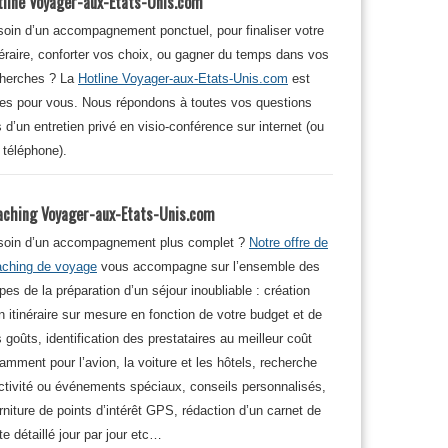
tline Voyager-aux-Etats-Unis.com
oin d’un accompagnement ponctuel, pour finaliser votre
néraire, conforter vos choix, ou gagner du temps dans vos
cherches ? La
Hotline Voyager-aux-Etats-Unis.com
est
tes pour vous. Nous répondons à toutes vos questions
s d’un entretien privé en visio-conférence sur internet (ou
 téléphone).
aching Voyager-aux-Etats-Unis.com
soin d’un accompagnement plus complet ?
Notre offre de
aching de voyage
vous accompagne sur l’ensemble des
pes de la préparation d’un séjour inoubliable : création
n itinéraire sur mesure en fonction de votre budget et de
 goûts, identification des prestataires au meilleur coût
amment pour l’avion, la voiture et les hôtels, recherche
ctivité ou événements spéciaux, conseils personnalisés,
rniture de points d’intérêt GPS, rédaction d’un carnet de
te détaillé jour par jour etc…