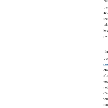
Ho
Bes
iti
re
fai
lor
par
Co
Be
co
éta
d’u
vos
not
d’a
fou
rou