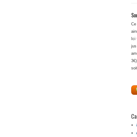
Sou
Ce 
ain
Ici
jus
amé
3€)
soi
Ca