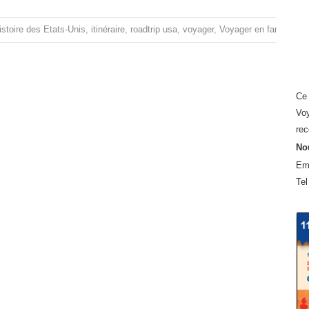
istoire des Etats-Unis
,
itinéraire
,
roadtrip usa
,
voyager
,
Voyager en famille au
Ce 
Voy
rec
Nou
Em
Tel