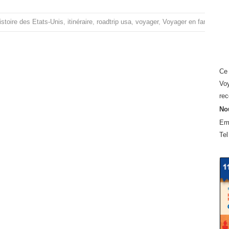
istoire des Etats-Unis
,
itinéraire
,
roadtrip usa
,
voyager
,
Voyager en famille au
Ce 
Voy
rec
Nou
Em
Tel