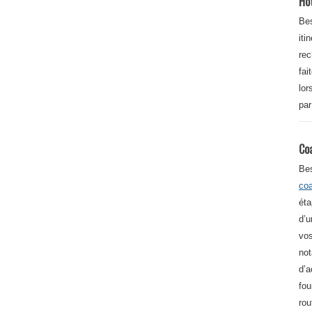
Ho
Bes
iti
re
fai
lor
par
Co
Be
co
éta
d’u
vos
not
d’a
fou
rou