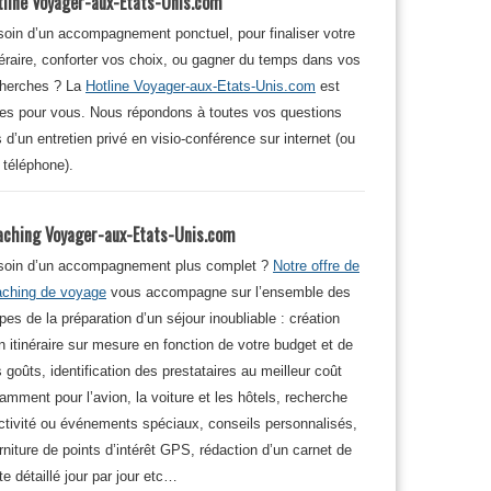
tline Voyager-aux-Etats-Unis.com
oin d’un accompagnement ponctuel, pour finaliser votre
néraire, conforter vos choix, ou gagner du temps dans vos
cherches ? La
Hotline Voyager-aux-Etats-Unis.com
est
tes pour vous. Nous répondons à toutes vos questions
s d’un entretien privé en visio-conférence sur internet (ou
 téléphone).
aching Voyager-aux-Etats-Unis.com
soin d’un accompagnement plus complet ?
Notre offre de
aching de voyage
vous accompagne sur l’ensemble des
pes de la préparation d’un séjour inoubliable : création
n itinéraire sur mesure en fonction de votre budget et de
 goûts, identification des prestataires au meilleur coût
amment pour l’avion, la voiture et les hôtels, recherche
ctivité ou événements spéciaux, conseils personnalisés,
rniture de points d’intérêt GPS, rédaction d’un carnet de
te détaillé jour par jour etc…