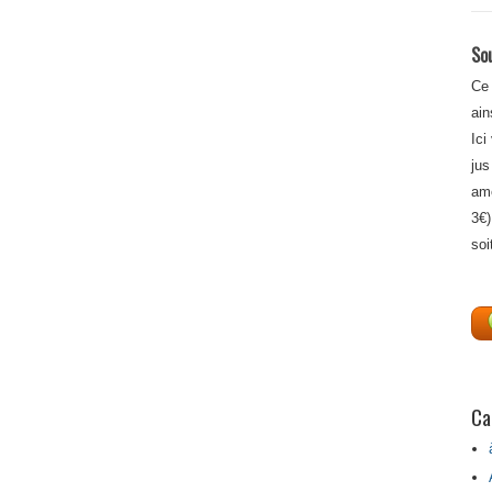
Sou
Ce 
ain
Ici
jus
amé
3€)
soi
Ca