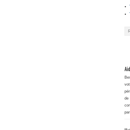
Aid
Bes
vot
pér
de 
con
par