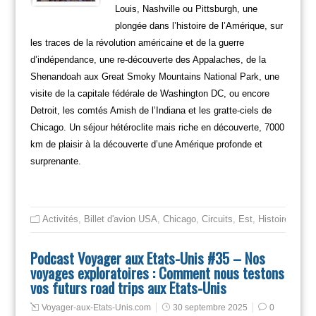
Louis, Nashville ou Pittsburgh, une
plongée dans l’histoire de l’Amérique, sur
les traces de la révolution américaine et de la guerre
d’indépendance, une re-découverte des Appalaches, de la
Shenandoah aux Great Smoky Mountains National Park, une
visite de la capitale fédérale de Washington DC, ou encore
Detroit, les comtés Amish de l’Indiana et les gratte-ciels de
Chicago. Un séjour hétéroclite mais riche en découverte, 7000
km de plaisir à la découverte d’une Amérique profonde et
surprenante.
Activités
,
Billet d'avion USA
,
Chicago
,
Circuits
,
Est
,
Histoire des E
Podcast Voyager aux Etats-Unis #35 – Nos
voyages exploratoires : Comment nous testons
vos futurs road trips aux Etats-Unis
Voyager-aux-Etats-Unis.com
30 septembre 2025
0