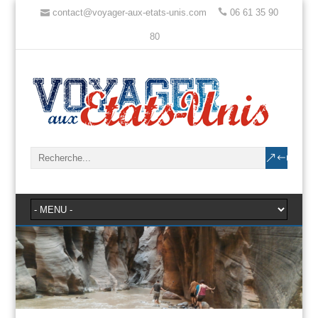
contact@voyager-aux-etats-unis.com
06 61 35 90
80