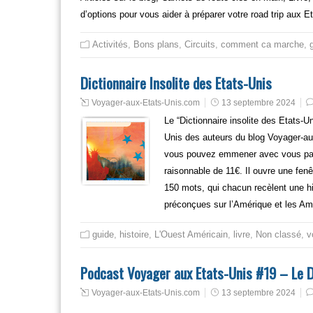
d’options pour vous aider à préparer votre road trip aux 
Activités
,
Bons plans
,
Circuits
,
comment ca marche
,
Dictionnaire Insolite des Etats-Unis
Voyager-aux-Etats-Unis.com
13 septembre 2024
Le “Dictionnaire insolite des Etats-U
Unis des auteurs du blog Voyager-aux
vous pouvez emmener avec vous parto
raisonnable de 11€. Il ouvre une fenêt
150 mots, qui chacun recèlent une his
préconçues sur l’Amérique et les Am
guide
,
histoire
,
L'Ouest Américain
,
livre
,
Non classé
,
v
Podcast Voyager aux Etats-Unis #19 – Le Di
Voyager-aux-Etats-Unis.com
13 septembre 2024