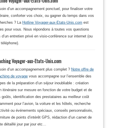
tline Voyager-aux-Etats-Unis.com
oin d’un accompagnement ponctuel, pour finaliser votre
néraire, conforter vos choix, ou gagner du temps dans vos
cherches ? La
Hotline Voyager-aux-Etats-Unis.com
est
tes pour vous. Nous répondons à toutes vos questions
s d’un entretien privé en visio-conférence sur internet (ou
 téléphone).
aching Voyager-aux-Etats-Unis.com
soin d’un accompagnement plus complet ?
Notre offre de
aching de voyage
vous accompagne sur l’ensemble des
pes de la préparation d’un séjour inoubliable : création
n itinéraire sur mesure en fonction de votre budget et de
 goûts, identification des prestataires au meilleur coût
amment pour l’avion, la voiture et les hôtels, recherche
ctivité ou événements spéciaux, conseils personnalisés,
rniture de points d’intérêt GPS, rédaction d’un carnet de
te détaillé jour par jour etc…