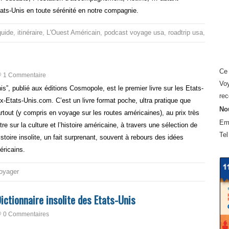
Etats-Unis en toute sérénité en notre compagnie.
guide
,
itinéraire
,
L'Ouest Américain
,
podcast voyage usa
,
roadtrip usa
,
voyage
Ce 
1 Commentaire
Voy
nis”, publié aux éditions Cosmopole, est le premier livre sur les Etats-
rec
-Etats-Unis.com. C’est un livre format poche, ultra pratique que
Nou
ut (y compris en voyage sur les routes américaines), au prix très
Em
re sur la culture et l’histoire américaine, à travers une sélection de
Tel
toire insolite, un fait surprenant, souvent à rebours des idées
éricains.
oyager
ctionnaire insolite des Etats-Unis
0 Commentaires