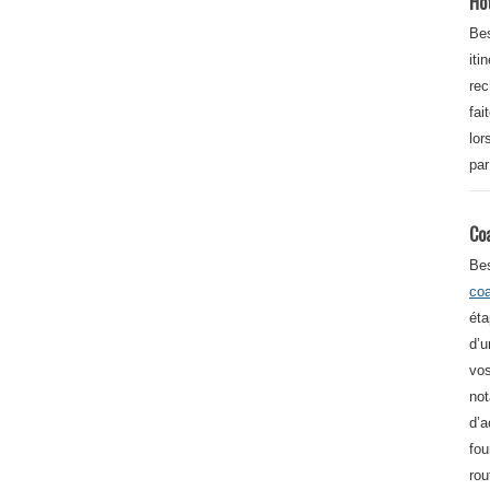
Ho
Bes
iti
re
fai
lor
par
Co
Be
co
éta
d’u
vos
not
d’a
fou
rou