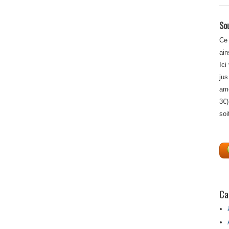
Sou
Ce 
ain
Ici
jus
amé
3€)
soi
Ca