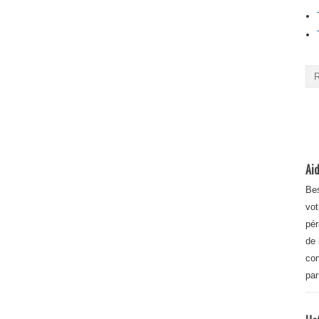
Aid
Bes
vot
pér
de 
con
par