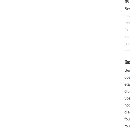
Ho
Bes
iti
re
fai
lor
par
Co
Be
co
éta
d’u
vos
not
d’a
fou
rou