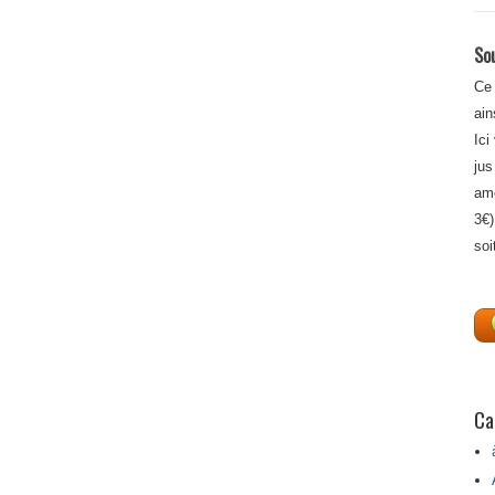
Sou
Ce 
ain
Ici
jus
amé
3€)
soi
Ca