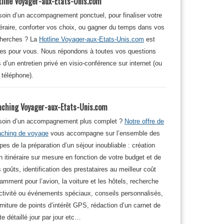
tline Voyager-aux-Etats-Unis.com
oin d’un accompagnement ponctuel, pour finaliser votre
néraire, conforter vos choix, ou gagner du temps dans vos
cherches ? La
Hotline Voyager-aux-Etats-Unis.com
est
tes pour vous. Nous répondons à toutes vos questions
s d’un entretien privé en visio-conférence sur internet (ou
 téléphone).
aching Voyager-aux-Etats-Unis.com
soin d’un accompagnement plus complet ?
Notre offre de
aching de voyage
vous accompagne sur l’ensemble des
pes de la préparation d’un séjour inoubliable : création
n itinéraire sur mesure en fonction de votre budget et de
 goûts, identification des prestataires au meilleur coût
amment pour l’avion, la voiture et les hôtels, recherche
ctivité ou événements spéciaux, conseils personnalisés,
rniture de points d’intérêt GPS, rédaction d’un carnet de
te détaillé jour par jour etc…