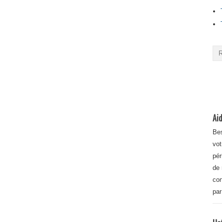
Aid
Bes
vot
pér
de 
con
par