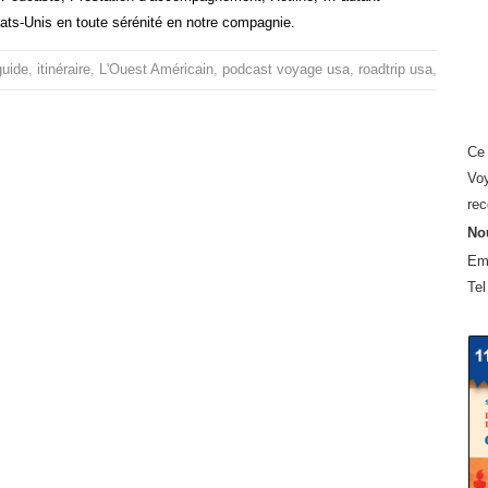
Etats-Unis en toute sérénité en notre compagnie.
guide
,
itinéraire
,
L'Ouest Américain
,
podcast voyage usa
,
roadtrip usa
,
voyage
Ce 
Voy
rec
Nou
Em
Tel