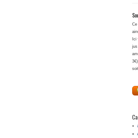
Sou
Ce 
ain
Ici
jus
amé
3€)
soi
Ca