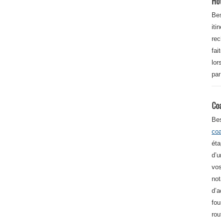
Ho
Bes
iti
re
fai
lor
par
Co
Be
co
éta
d’u
vos
not
d’a
fou
rou