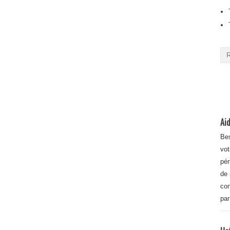
Aid
Bes
vot
pér
de 
con
par