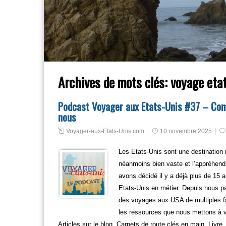
Archives de mots clés:
voyage etat
Podcast Voyager aux Etats-Unis #37 – Com
nous
Voyager-aux-Etats-Unis.com
10 novembre 2025
Les Etats-Unis sont une destination m
néanmoins bien vaste et l’appréhende
avons décidé il y a déjà plus de 15
Etats-Unis en métier. Depuis nous pa
des voyages aux USA de multiples f
les ressources que nous mettons à vo
Articles sur le blog, Carnets de route clés en main, Liv