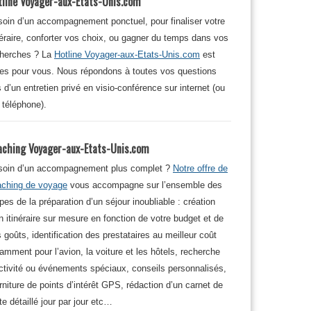
tline Voyager-aux-Etats-Unis.com
oin d’un accompagnement ponctuel, pour finaliser votre
néraire, conforter vos choix, ou gagner du temps dans vos
cherches ? La
Hotline Voyager-aux-Etats-Unis.com
est
tes pour vous. Nous répondons à toutes vos questions
s d’un entretien privé en visio-conférence sur internet (ou
 téléphone).
aching Voyager-aux-Etats-Unis.com
soin d’un accompagnement plus complet ?
Notre offre de
aching de voyage
vous accompagne sur l’ensemble des
pes de la préparation d’un séjour inoubliable : création
n itinéraire sur mesure en fonction de votre budget et de
 goûts, identification des prestataires au meilleur coût
amment pour l’avion, la voiture et les hôtels, recherche
ctivité ou événements spéciaux, conseils personnalisés,
rniture de points d’intérêt GPS, rédaction d’un carnet de
te détaillé jour par jour etc…